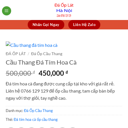
Skip
to
content
Nhấn Gọi Ngay
Liên Hệ Zalo
ĐÁ ỐP LÁT
/
Đá Ốp Cầu Thang
Cầu Thang Đá Tím Hoa Cà
Giá
Giá
500,000
450,000
₫
₫
gốc
hiện
Đá tím hoa cà đang được cung cấp tại kho với giá rất rẻ.
là:
tại
Liên hệ 0766 129 129 để ốp cầu thang, tam cấp bàn bếp
500,000 ₫.
là:
ngay với thợ giỏi, tay nghề cao.
450,000 ₫.
Danh mục:
Đá Ốp Cầu Thang
Thẻ:
Đá tím hoa cà ốp cầu thang