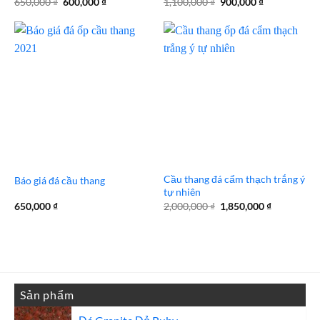
Giá
Giá
Giá
Giá
650,000
₫
600,000
₫
1,100,000
₫
900,000
₫
gốc
hiện
gốc
hiện
là:
tại
là:
tại
650,000 ₫.
là:
1,100,000 ₫.
là:
600,000 ₫.
900,000 ₫.
Cầu thang đá cẩm thạch trắng ý
Báo giá đá cầu thang
tự nhiên
Giá
Giá
650,000
₫
2,000,000
₫
1,850,000
₫
gốc
hiện
là:
tại
2,000,000 ₫.
là:
1,850,000 
Sản phẩm