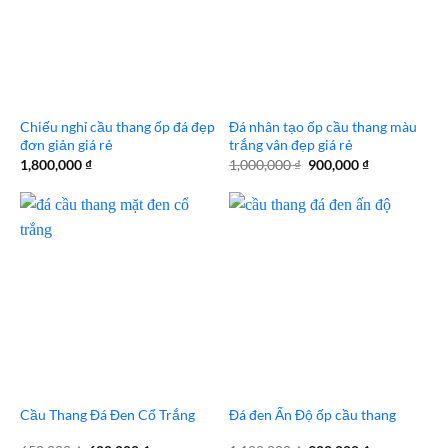
Chiếu nghỉ cầu thang ốp đá đẹp
Đá nhân tạo ốp cầu thang màu
đơn giản giá rẻ
trắng vân đẹp giá rẻ
Giá
Giá
1,800,000
₫
1,000,000
₫
900,000
₫
gốc
hiện
là:
tại
1,000,000 ₫.
là:
900,000 ₫.
Cầu Thang Đá Đen Cổ Trắng
Đá đen Ấn Độ ốp cầu thang