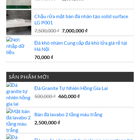
gốc
hiện
là:
tại
Chậu rửa mặt bàn đá nhân tạo solid surface
3,000,000 ₫.
là:
LG P001
2,850,000 ₫.
Giá
Giá
7,500,000
₫
7,000,000
₫
gốc
hiện
Đá khò nhám Cung cấp đá khò lửa giá rẻ tại
là:
tại
Hà Nội
7,500,000 ₫.
là:
7,000,000 ₫.
70,000
₫
SẢN PHẨM MỚI
Đá Granite Tự Nhiên Hồng Gia Lai
Giá
Giá
500,000
₫
460,000
₫
gốc
hiện
là:
tại
Bàn đá lavabo 2 tầng màu trắng
500,000 ₫.
là:
460,000 ₫.
2,500,000
₫