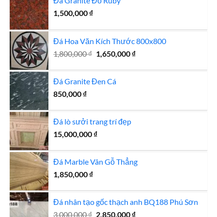
Đá Granite Đỏ Ruby
1,500,000
₫
Đá Hoa Văn Kích Thước 800x800
Giá
Giá
1,800,000
₫
1,650,000
₫
gốc
hiện
là:
tại
Đá Granite Đen Cá
1,800,000 ₫.
là:
850,000
₫
1,650,000 ₫.
Đá lò sưởi trang trí đẹp
15,000,000
₫
Đá Marble Vân Gỗ Thẳng
1,850,000
₫
Đá nhân tạo gốc thạch anh BQ188 Phú Sơn
Giá
Giá
3,000,000
₫
2,850,000
₫