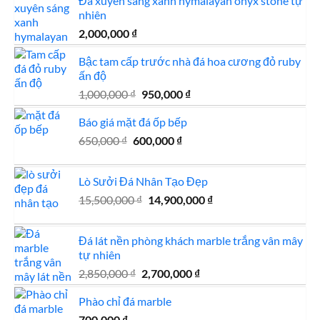
Đá xuyên sáng xanh hymalayan onyx stone tự
nhiên
2,000,000
₫
Bậc tam cấp trước nhà đá hoa cương đỏ ruby
ấn độ
Giá
Giá
1,000,000
₫
950,000
₫
gốc
hiện
Báo giá mặt đá ốp bếp
là:
tại
1,000,000 ₫.
là:
Giá
Giá
650,000
₫
600,000
₫
950,000 ₫.
gốc
hiện
là:
tại
Lò Sưởi Đá Nhân Tạo Đẹp
650,000 ₫.
là:
Giá
Giá
15,500,000
₫
14,900,000
600,000 ₫.
₫
gốc
hiện
là:
tại
Đá lát nền phòng khách marble trắng vân mây
15,500,000 ₫.
là:
tự nhiên
14,900,000 ₫.
Giá
Giá
2,850,000
₫
2,700,000
₫
gốc
hiện
Phào chỉ đá marble
là:
tại
2,850,000 ₫.
là:
700,000
₫