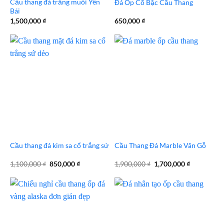
Cầu thang đá trắng muối Yên
Đá Ốp Cổ Bậc Cầu Thang
Bái
1,500,000
₫
650,000
₫
Cầu thang đá kim sa cổ trắng sứ
Cầu Thang Đá Marble Vân Gỗ
Giá
Giá
Giá
Giá
1,100,000
₫
850,000
₫
1,900,000
₫
1,700,000
₫
gốc
hiện
gốc
hiện
là:
tại
là:
tại
1,100,000 ₫.
là:
1,900,000 ₫.
là:
850,000 ₫.
1,700,000 