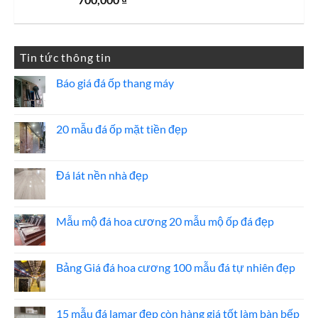
2,700,000 ₫.
Tin tức thông tin
Báo giá đá ốp thang máy
Không
có
bình
luận
20 mẫu đá ốp mặt tiền đẹp
ở
Báo
Không
giá
có
đá
bình
ốp
luận
Đá lát nền nhà đẹp
thang
ở
máy
20
Không
mẫu
có
đá
bình
ốp
luận
Mẫu mộ đá hoa cương 20 mẫu mộ ốp đá đẹp
mặt
ở
tiền
Đá
Không
đẹp
lát
có
nền
bình
nhà
luận
Bảng Giá đá hoa cương 100 mẫu đá tự nhiên đẹp
đẹp
ở
Mẫu
Không
mộ
có
đá
bình
hoa
luận
15 mẫu đá lamar đẹp còn hàng giá tốt làm bàn bếp