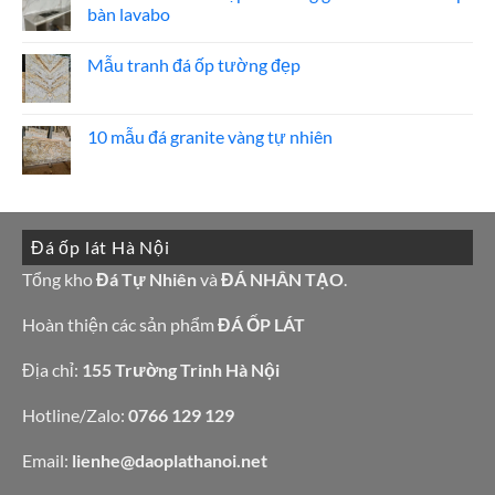
cương
ở
bàn lavabo
20
Bảng
mẫu
Giá
Không
mộ
đá
có
ốp
hoa
Mẫu tranh đá ốp tường đẹp
bình
đá
cương
luận
đẹp
100
Không
ở
mẫu
có
15
đá
bình
mẫu
tự
luận
10 mẫu đá granite vàng tự nhiên
đá
nhiên
ở
lamar
đẹp
Mẫu
Không
đẹp
tranh
có
còn
đá
bình
hàng
ốp
luận
giá
tường
ở
tốt
đẹp
10
làm
Đá ốp lát Hà Nội
mẫu
bàn
đá
bếp
granite
Tổng kho
Đá Tự Nhiên
và
ĐÁ NHÂN TẠO
.
bàn
vàng
lavabo
tự
nhiên
Hoàn thiện các sản phẩm
ĐÁ ỐP LÁT
Địa chỉ:
155 Trường Trinh Hà Nội
Hotline/Zalo:
0766 129 129
Email:
lienhe@daoplathanoi.net