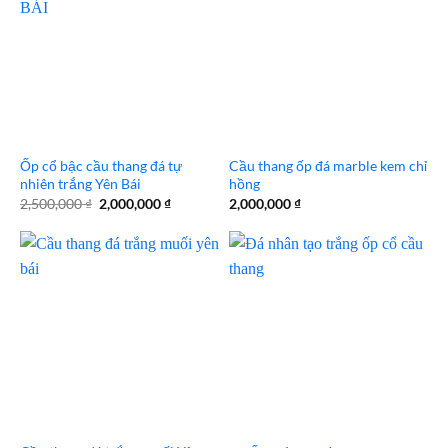
Ốp cổ bậc cầu thang đá tự
Cầu thang ốp đá marble kem chỉ
nhiên trắng Yên Bái
hồng
Giá
Giá
2,500,000
₫
2,000,000
₫
2,000,000
₫
gốc
hiện
là:
tại
2,500,000 ₫.
là:
2,000,000 ₫.