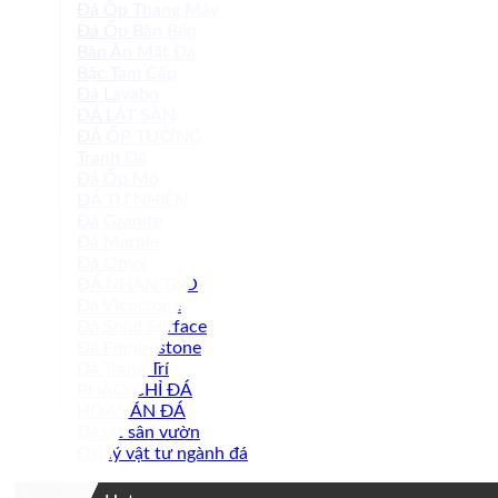
Đá Ốp Thang Máy
Đá Ốp Bàn Bếp
Bàn Ăn Mặt Đá
Bậc Tam Cấp
Đá Lavabo
ĐÁ LÁT SÀN
ĐÁ ỐP TƯỜNG
Tranh Đá
Đá Ốp Mộ
ĐÁ TỰ NHIÊN
Đá Granite
Đá Marble
Đá Onyx
ĐÁ NHÂN TẠO
Đá Vicostone
Đá Solid Surface
Đá Empirestone
Đá Trang Trí
PHÀO CHỈ ĐÁ
HOA VĂN ĐÁ
Đá lát sân vườn
Đại lý vật tư ngành đá