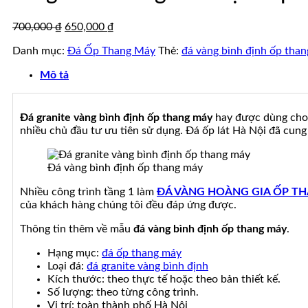
ốp
đá
đá
tự
Giá
Giá
700,000
₫
650,000
₫
đẹp
nhiên
gốc
hiện
đẹp
Danh mục:
Đá Ốp Thang Máy
Thẻ:
đá vàng bình định ốp tha
là:
tại
700,000 ₫.
là:
Mô tả
650,000 ₫.
Đá granite vàng bình định ốp thang máy
hay được dùng cho c
nhiều chủ đầu tư ưu tiên sử dụng. Đá ốp lát Hà Nội đã cung cấ
Đá vàng bình định ốp thang máy
Nhiều công trình tầng 1 làm
ĐÁ VÀNG HOÀNG GIA ỐP T
của khách hàng chúng tôi đều đáp ứng được.
Thông tin thêm về mẫu
đá vàng bình định ốp thang máy
.
Hạng mục:
đá ốp thang máy
Loại đá:
đá granite vàng bình định
Kích thước: theo thực tế hoặc theo bản thiết kế.
Số lượng: theo từng công trình.
Vị trí: toàn thành phố Hà Nội