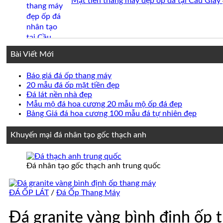
Mặt tiền thang máy đẹp ốp đá tại Cầu Giấy
Bài Viết Mới
Không
Báo giá đá ốp thang máy
có
Không
20 mẫu đá ốp mặt tiền đẹp
Không
bình
có
Đá lát nền nhà đẹp
có
luận
bình
Không
Mẫu mộ đá hoa cương 20 mẫu mộ ốp đá đẹp
ở
bình
luận
có
Không
Bảng Giá đá hoa cương 100 mẫu đá tự nhiên đẹp
Báo
ở
luận
bình
có
ở
giá
20
luận
bình
Khuyến mại đá nhân tạo gốc thạch anh
Đá
đá
mẫu
ở
luận
lát
ốp
đá
Mẫu
ở
nền
thang
ốp
mộ
Bảng
Đá nhân tạo gốc thạch anh trung quốc
nhà
máy
mặt
đá
Giá
đẹp
tiền
hoa
đá
đẹp
cương
hoa
ĐÁ ỐP LÁT
/
Đá Ốp Thang Máy
20
cương
mẫu
100
Đá granite vàng bình định ốp
mộ
mẫu