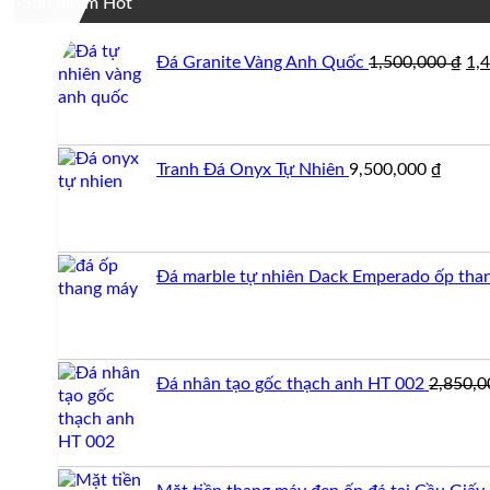
Sản phẩm Hot
Gi
Đá Granite Vàng Anh Quốc
1,500,000
₫
1,
gố
là:
1,5
Tranh Đá Onyx Tự Nhiên
9,500,000
₫
Đá marble tự nhiên Dack Emperado ốp tha
Đá nhân tạo gốc thạch anh HT 002
2,850,