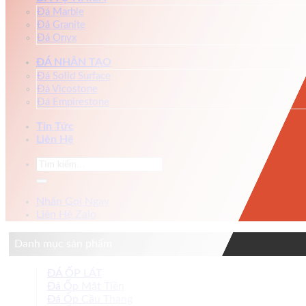
Đá Marble
Đá Granite
Đá Onyx
ĐÁ NHÂN TẠO
Đá Solid Surface
Đá Vicostone
Đá Empirestone
Tin Tức
Liên Hệ
Tìm
kiếm:
Nhấn Gọi Ngay
Liên Hệ Zalo
Danh mục sản phẩm
ĐÁ ỐP LÁT
Đá Ốp Mặt Tiền
Đá Ốp Cầu Thang