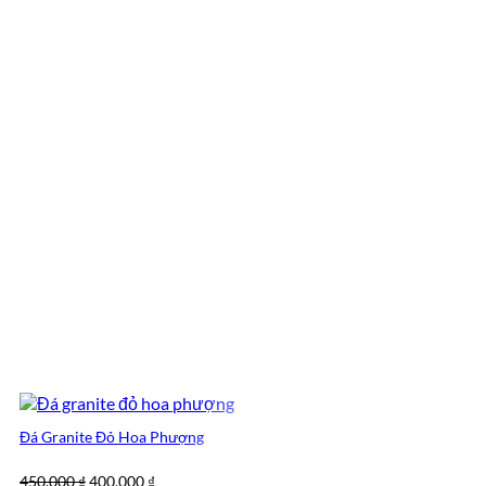
Đá Granite Đỏ Hoa Phượng
Giá
Giá
450,000
₫
400,000
₫