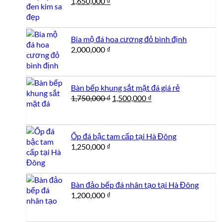
Giá
Giá
1,650,000
₫
gốc
hiện
là:
tại
1,800,000 ₫.
là:
Bia mộ đá hoa cương đỏ bình định
1,650,000 ₫.
2,000,000
₫
Bàn bếp khung sắt mặt đá giá rẻ
Giá
Giá
1,750,000
₫
1,500,000
₫
gốc
hiện
là:
tại
1,750,000 ₫.
là:
Ốp đá bậc tam cấp tại Hà Đông
1,500,000 ₫.
1,250,000
₫
Bàn đảo bếp đá nhân tạo tại Hà Đông
1,200,000
₫