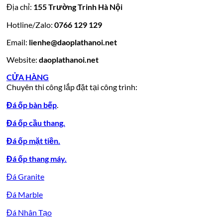
hàng
vàng
tự
đẹp
đá
Địa chỉ:
155 Trường Trinh Hà Nội
giá
tự
nhiên
đẹp
Hotline/Zalo:
tốt
0766 129 129
nhiên
đẹp
làm
Email:
lienhe@daoplathanoi.net
bàn
bếp
Website:
daoplathanoi.net
bàn
lavabo
CỬA HÀNG
Chuyên thi công lắp đặt tại công trình:
Đá ốp bàn bếp
.
Đá ốp cầu thang.
Đá ốp mặt tiền.
Đá ốp thang máy.
Đá Granite
Đá Marble
Đá Nhân Tạo