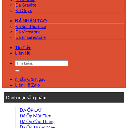
Đá Granite
Đá Onyx
ĐÁ NHÂN TẠO
Đá Solid Surface
Đá Vicostone
Đá Empirestone
Tin Tức
Liên Hệ
Tìm
kiếm:
Nhấn Gọi Ngay
Liên Hệ Zalo
Danh mục sản phẩm
ĐÁ ỐP LÁT
Đá Ốp Mặt Tiền
Đá Ốp Cầu Thang
Đá Ốp Thang Máy