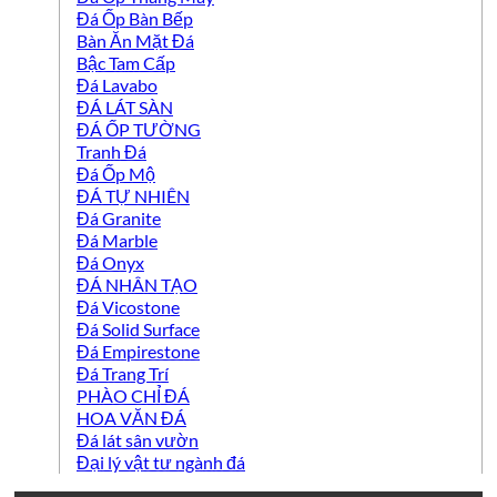
Đá Ốp Bàn Bếp
Bàn Ăn Mặt Đá
Bậc Tam Cấp
Đá Lavabo
ĐÁ LÁT SÀN
ĐÁ ỐP TƯỜNG
Tranh Đá
Đá Ốp Mộ
ĐÁ TỰ NHIÊN
Đá Granite
Đá Marble
Đá Onyx
ĐÁ NHÂN TẠO
Đá Vicostone
Đá Solid Surface
Đá Empirestone
Đá Trang Trí
PHÀO CHỈ ĐÁ
HOA VĂN ĐÁ
Đá lát sân vườn
Đại lý vật tư ngành đá