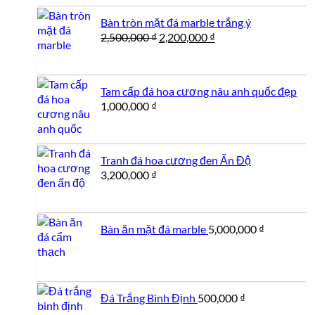
Bàn tròn mặt đá marble trắng ý
Giá
Giá
2,500,000
₫
2,200,000
₫
gốc
hiện
là:
tại
2,500,000 ₫.
là:
Tam cấp đá hoa cương nâu anh quốc đẹp
2,200,000 ₫.
1,000,000
₫
Tranh đá hoa cương đen Ấn Độ
3,200,000
₫
Bàn ăn mặt đá marble
5,000,000
₫
Đá Trắng Bình Định
500,000
₫