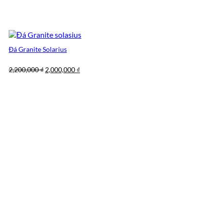
Đá Granite Solarius
Giá
Giá
2,200,000
₫
2,000,000
₫
gốc
hiện
là:
tại
2,200,000 ₫.
là:
2,000,000 ₫.