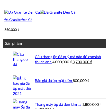
Đá Granite Đen Cá
850,000
₫
Sản phẩm
Cầu thang ốp đá quý mã não đỏ conslab
Giá
Giá
thạch anh
4,000,000
₫
3,700,000
₫
gốc
hiện
là:
tại
4,000,000 ₫.
là:
Báo giá đá ốp mặt tiền
800,000
₫
3,700,000 
Thang máy ốp đá đen kim sa
1,800,000
₫