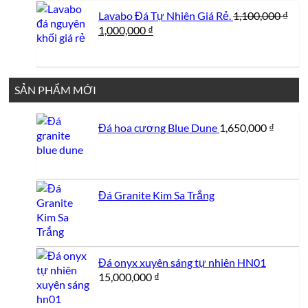
Lavabo Đá Tự Nhiên Giá Rẻ.
1,100,000
₫
Giá
Giá
1,000,000
₫
gốc
hiện
là:
tại
1,100,000 ₫.
là:
1,000,000 ₫.
SẢN PHẨM MỚI
Đá hoa cương Blue Dune
1,650,000
₫
Đá Granite Kim Sa Trắng
Đá onyx xuyên sáng tự nhiên HN01
15,000,000
₫