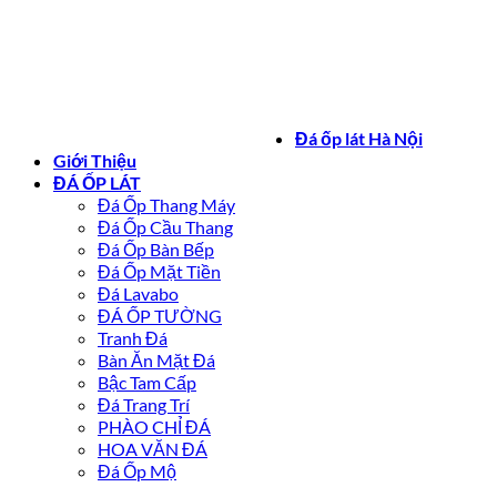
Bản quyền 2026 ©
daoplathanoi.net
Đá ốp lát Hà Nội
Giới Thiệu
ĐÁ ỐP LÁT
Đá Ốp Thang Máy
Đá Ốp Cầu Thang
Đá Ốp Bàn Bếp
Đá Ốp Mặt Tiền
Đá Lavabo
ĐÁ ỐP TƯỜNG
Tranh Đá
Bàn Ăn Mặt Đá
Bậc Tam Cấp
Đá Trang Trí
PHÀO CHỈ ĐÁ
HOA VĂN ĐÁ
Đá Ốp Mộ