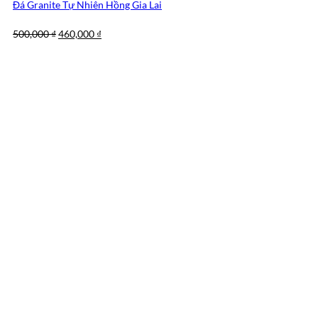
Đá Granite Tự Nhiên Hồng Gia Lai
Giá
Giá
500,000
₫
460,000
₫
gốc
hiện
là:
tại
500,000 ₫.
là:
460,000 ₫.