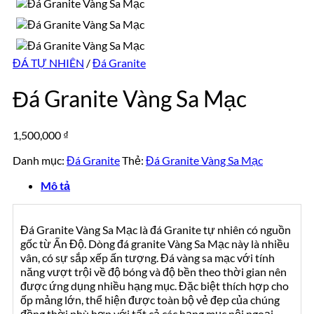
mẫu
mộ
đá
ốp
tự
đá
nhiên
đẹp
đẹp
ĐÁ TỰ NHIÊN
/
Đá Granite
Đá Granite Vàng Sa Mạc
1,500,000
₫
Danh mục:
Đá Granite
Thẻ:
Đá Granite Vàng Sa Mạc
Mô tả
Đá Granite Vàng Sa Mạc là đá Granite tự nhiên có nguồn
gốc từ Ấn Độ. Dòng đá granite Vàng Sa Mạc này là nhiều
vân, có sự sắp xếp ấn tượng. Đá vàng sa mạc với tính
năng vượt trội về độ bóng và độ bền theo thời gian nên
được ứng dụng nhiều hạng mục. Đặc biệt thích hợp cho
ốp mảng lớn, thể hiện được toàn bộ vẻ đẹp của chúng
đồng thời phù hợp với tất cả các hạng mục nội ngoại