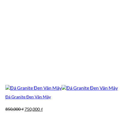
Đá Granite Đen Vân Mây
Giá
Giá
850,000
₫
750,000
₫
gốc
hiện
là:
tại
850,000 ₫.
là:
750,000 ₫.