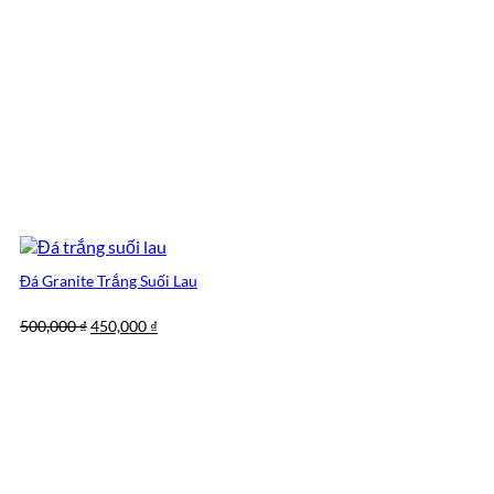
Đá Granite Trắng Suối Lau
Giá
Giá
500,000
₫
450,000
₫
gốc
hiện
là:
tại
500,000 ₫.
là:
450,000 ₫.