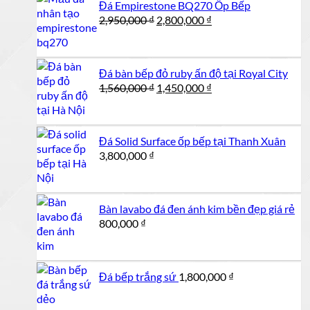
Đá Empirestone BQ270 Ốp Bếp
1,000,000 ₫.
Giá
Giá
2,950,000
₫
2,800,000
₫
gốc
hiện
là:
tại
2,950,000 ₫.
là:
Đá bàn bếp đỏ ruby ấn độ tại Royal City
2,800,000 ₫.
Giá
Giá
1,560,000
₫
1,450,000
₫
gốc
hiện
là:
tại
1,560,000 ₫.
là:
Đá Solid Surface ốp bếp tại Thanh Xuân
1,450,000 ₫.
3,800,000
₫
Bàn lavabo đá đen ánh kim bền đẹp giá rẻ
800,000
₫
Đá bếp trắng sứ
1,800,000
₫