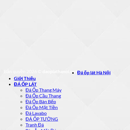
Bản quyền 2026 ©
daoplathanoi.net
Đá ốp lát Hà Nội
Giới Thiệu
ĐÁ ỐP LÁT
Đá Ốp Thang Máy
Đá Ốp Cầu Thang
Đá Ốp Bàn Bếp
Đá Ốp Mặt Tiền
Đá Lavabo
ĐÁ ỐP TƯỜNG
Tranh Đá