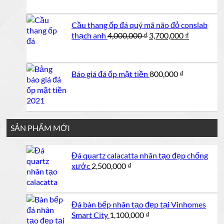
Cầu thang ốp đá quý mã não đỏ conslab
Giá
Giá
thạch anh
4,000,000
₫
3,700,000
₫
gốc
hiện
là:
tại
4,000,000 ₫.
là:
Báo giá đá ốp mặt tiền
800,000
₫
3,700,000 
SẢN PHẨM MỚI
Đá quartz calacatta nhân tạo đẹp chống
xước
2,500,000
₫
Đá bàn bếp nhân tạo đẹp tại Vinhomes
Smart City
1,100,000
₫