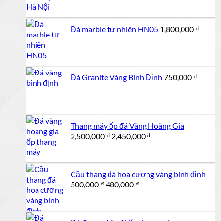
Đá marble tự nhiên HN05
1,800,000
₫
Đá Granite Vàng Bình Định
750,000
₫
Thang máy ốp đá Vàng Hoàng Gia
Giá
Giá
2,500,000
₫
2,450,000
₫
gốc
hiện
là:
tại
2,500,000 ₫.
là:
Cầu thang đá hoa cương vàng bình định
2,450,000 ₫.
Giá
Giá
500,000
₫
480,000
₫
gốc
hiện
là:
tại
500,000 ₫.
là: