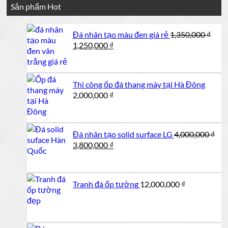
Sản phẩm Hot
Đá nhân tạo màu đen giá rẻ
1,350,000
₫
Giá
Giá
1,250,000
₫
gốc
hiện
là:
tại
1,350,000 ₫.
là:
Thi công ốp đá thang máy tại Hà Đông
1,250,000 ₫.
2,000,000
₫
Đá nhân tạo solid surface LG
4,000,000
₫
Giá
Giá
3,800,000
₫
gốc
hiện
là:
tại
4,000,000 ₫.
là:
Tranh đá ốp tường
12,000,000
₫
3,800,000 ₫.