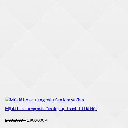
Mộ đá hoa cương màu đen đẹp tại Thanh Trì Hà Nội
Giá
Giá
2,000,000
₫
1,900,000
₫
gốc
hiện