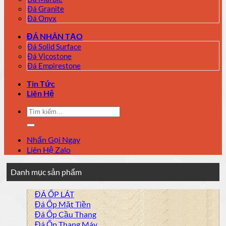
Đá Granite
Đá Onyx
ĐÁ NHÂN TẠO
Đá Solid Surface
Đá Vicostone
Đá Empirestone
Tin Tức
Liên Hệ
Tìm
kiếm:
Nhấn Gọi Ngay
Liên Hệ Zalo
Danh mục sản phẩm
ĐÁ ỐP LÁT
Đá Ốp Mặt Tiền
Đá Ốp Cầu Thang
Đá Ốp Thang Máy