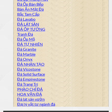
Đá Ốp Bàn Bếp
Bàn Ăn Mặt Đá
Bậc Tam Cấp
Đá Lavabo
ĐÁ LÁT SÀN
ĐÁ ỐP TƯỜNG
Tranh Đá
Đá Ốp Mộ
ĐÁ TỰ NHIÊN
Đá Granite
Đá Marble
Đá Onyx
ĐÁ NHÂN TẠO
Đá Vicostone
Đá Solid Surface
Đá Empirestone
Đá Trang Trí
PHÀO CHỈ ĐÁ
HOA VĂN ĐÁ
Đá lát sân vườn
Đại lý vật tư ngành đá