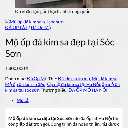
Đá nhân tạo gốc thạch anh trung quốc
ĐÁ ỐP LÁT
/
Đá Ốp Mộ
Mộ ốp đá kim sa đẹp tại Sóc
Sơn
1,800,000
₫
Danh mục:
Đá Ốp Mộ
Thẻ:
Đá kim sa ốp mộ
,
Mộ đá kim sa
,
Mộ ốp đá kim sa đẹp
,
Ốp mộ đá kim sa tại Hà Nội
,
ốp mộ đá
kim sa tại sóc sơn
Thương hiệu:
ĐÁ ỐP MỘ HÀ NỘI
Mô tả
Mộ ốp đá kim sa đẹp tại Sóc Sơn
do đá ốp lát Hà Nội thi
công lắp đặt trọn gói. Công trình đã hoàn thiện, rất được