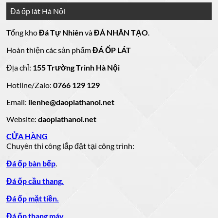
bình
đẹp
tiền
ở
đá
15
luận
hoa
Đá ốp lát Hà Nội
mẫu
đẹp
Mẫu
ở
cương
hoa
cương
đá
tranh
10
20
Tổng kho
Đá Tự Nhiên
và
ĐÁ NHÂN TẠO
.
đá
mẫu
mẫu
100
lamar
mẫu
đẹp
ốp
đá
mộ
Hoàn thiện các sản phẩm
ĐÁ ỐP LÁT
đá
còn
tường
granite
ốp
hàng
vàng
tự
đẹp
đá
Địa chỉ:
155 Trường Trinh Hà Nội
giá
tự
nhiên
đẹp
Hotline/Zalo:
tốt
0766 129 129
nhiên
đẹp
làm
Email:
lienhe@daoplathanoi.net
bàn
bếp
Website:
daoplathanoi.net
bàn
lavabo
CỬA HÀNG
Chuyên thi công lắp đặt tại công trình:
Đá ốp bàn bếp
.
Đá ốp cầu thang.
Đá ốp mặt tiền.
Đá ốp thang máy.