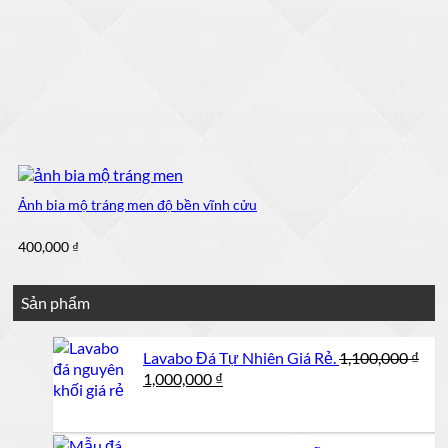
Ảnh bia mộ tráng men độ bền vĩnh cửu
400,000
₫
Sản phẩm
Lavabo Đá Tự Nhiên Giá Rẻ.
1,100,000
₫
Giá
Giá
1,000,000
₫
gốc
hiện
là:
tại
1,100,000 ₫.
là: