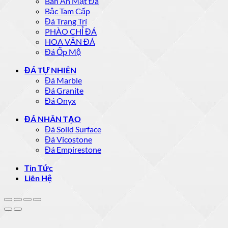
Bàn Ăn Mặt Đá
Bậc Tam Cấp
Đá Trang Trí
PHÀO CHỈ ĐÁ
HOA VĂN ĐÁ
Đá Ốp Mộ
ĐÁ TỰ NHIÊN
Đá Marble
Đá Granite
Đá Onyx
ĐÁ NHÂN TẠO
Đá Solid Surface
Đá Vicostone
Đá Empirestone
Tin Tức
Liên Hệ