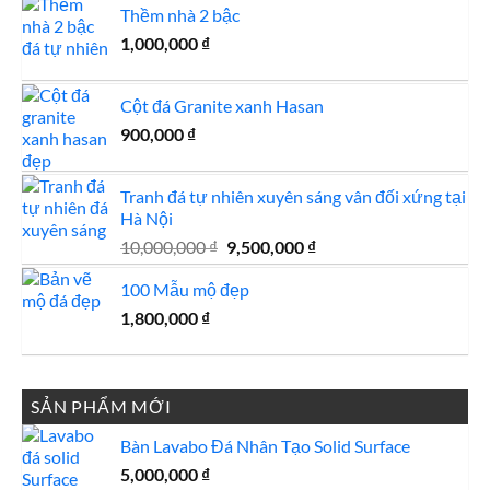
Thềm nhà 2 bậc
1,000,000
₫
Cột đá Granite xanh Hasan
900,000
₫
Tranh đá tự nhiên xuyên sáng vân đối xứng tại
Hà Nội
Giá
Giá
10,000,000
₫
9,500,000
₫
gốc
hiện
100 Mẫu mộ đẹp
là:
tại
10,000,000 ₫.
là:
1,800,000
₫
9,500,000 ₫.
SẢN PHẨM MỚI
Bàn Lavabo Đá Nhân Tạo Solid Surface
5,000,000
₫