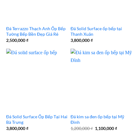
Đá Terrazzo Thạch Anh Ốp Bếp
Đá Solid Surface ốp bếp tại
Tường Bếp Bền Đẹp Giá Rẻ
Thanh Xuân
2,500,000
₫
3,800,000
₫
Đá Solid Surface Ốp Bếp Tại Hai
Đá kim sa đen ốp bếp tại Mỹ
Bà Trưng
Đình
Giá
Giá
3,800,000
₫
1,200,000
₫
1,100,000
₫
gốc
hiện
là:
tại