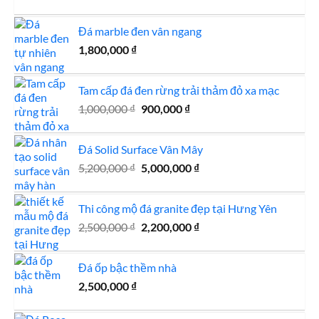
Đá marble đen vân ngang
1,800,000
₫
Tam cấp đá đen rừng trải thảm đỏ xa mạc
Giá
Giá
1,000,000
₫
900,000
₫
gốc
hiện
là:
tại
Đá Solid Surface Vân Mây
1,000,000 ₫.
là:
Giá
Giá
5,200,000
₫
5,000,000
900,000 ₫.
₫
gốc
hiện
là:
tại
Thi công mộ đá granite đẹp tại Hưng Yên
5,200,000 ₫.
là:
Giá
Giá
2,500,000
₫
2,200,000
₫
5,000,000 ₫.
gốc
hiện
là:
tại
Đá ốp bậc thềm nhà
2,500,000 ₫.
là:
2,500,000
₫
2,200,000 ₫.