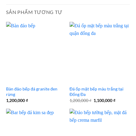
SẢN PHẨM TƯƠNG TỰ
Bàn đảo bếp đá granite đen
Đá ốp mặt bếp màu trắng tại
rừng
Đống Đa
Giá
Giá
1,200,000
₫
1,200,000
₫
1,100,000
₫
gốc
hiện
là:
tại
1,200,000 ₫.
là:
1,100,000 