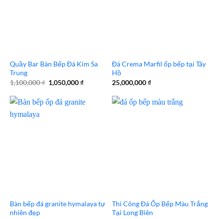
Quầy Bar Bàn Bếp Đá Kim Sa
Đá Crema Marfil ốp bếp tại Tây
Trung
Hồ
Giá
Giá
1,100,000
₫
1,050,000
₫
25,000,000
₫
gốc
hiện
là:
tại
1,100,000 ₫.
là:
1,050,000 ₫.
Bàn bếp đá granite hymalaya tự
Thi Công Đá Ốp Bếp Màu Trắng
nhiên đẹp
Tại Long Biên