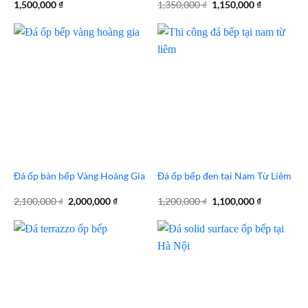
Giá
Giá
1,500,000
₫
1,350,000
₫
1,150,000
₫
gốc
hiện
là:
tại
1,350,000 ₫.
là:
1,150,000 
Đá ốp bàn bếp Vàng Hoàng Gia
Đá ốp bếp đen tại Nam Từ Liêm
Giá
Giá
Giá
Giá
2,100,000
₫
2,000,000
₫
1,200,000
₫
1,100,000
₫
gốc
hiện
gốc
hiện
là:
tại
là:
tại
2,100,000 ₫.
là:
1,200,000 ₫.
là:
2,000,000 ₫.
1,100,000 