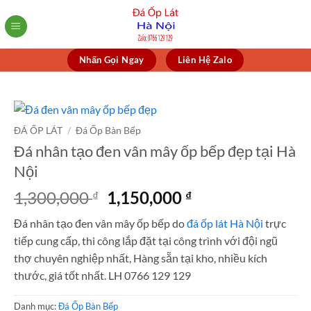
Skip
to
content
Nhấn Gọi Ngay
Liên Hệ Zalo
ĐÁ ỐP LÁT
/
Đá Ốp Bàn Bếp
Đá nhân tạo đen vân mây ốp bếp đẹp tại Hà
Nội
Giá
Giá
1,300,000
1,150,000
₫
₫
gốc
hiện
Đá nhân tạo đen vân mây ốp bếp do
đá ốp lát Hà Nội
trực
là:
tại
tiếp cung cấp, thi công lắp đặt tại công trình với đội ngũ
1,300,000 ₫.
là:
thợ chuyên nghiệp nhất, Hàng sẵn tại kho, nhiều kích
1,150,000 ₫.
thước, giá tốt nhất. LH 0766 129 129
Danh mục:
Đá Ốp Bàn Bếp