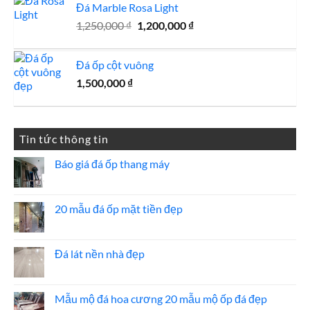
Đá Marble Rosa Light
Giá
Giá
1,250,000
₫
1,200,000
₫
gốc
hiện
là:
tại
Đá ốp cột vuông
1,250,000 ₫.
là:
1,500,000
₫
1,200,000 ₫.
Tin tức thông tin
Báo giá đá ốp thang máy
Không
có
bình
luận
20 mẫu đá ốp mặt tiền đẹp
ở
Báo
Không
giá
có
đá
bình
ốp
luận
Đá lát nền nhà đẹp
thang
ở
máy
20
Không
mẫu
có
đá
bình
ốp
luận
Mẫu mộ đá hoa cương 20 mẫu mộ ốp đá đẹp
mặt
ở