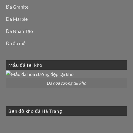
Đá Granite
Đá Marble
Đá Nhân Tạo
Đá ốp mộ
Mẫu đá tại kho
Đá hoa cương tại kho
Bản đồ kho đá Hà Trang