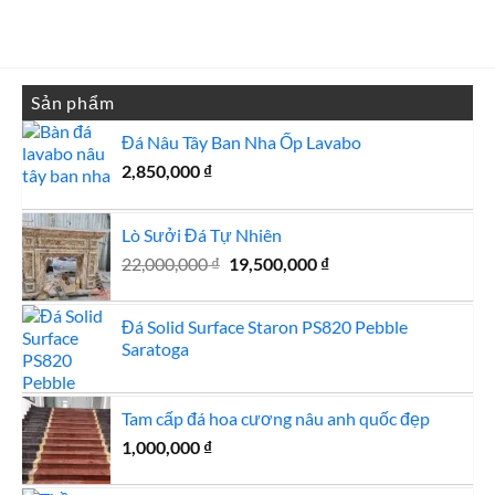
1,200,000 ₫.
là:
1,100,000 
Sản phẩm
Đá Nâu Tây Ban Nha Ốp Lavabo
2,850,000
₫
Lò Sưởi Đá Tự Nhiên
Giá
Giá
22,000,000
₫
19,500,000
₫
gốc
hiện
là:
tại
Đá Solid Surface Staron PS820 Pebble
22,000,000 ₫.
là:
Saratoga
19,500,000 ₫.
Tam cấp đá hoa cương nâu anh quốc đẹp
1,000,000
₫