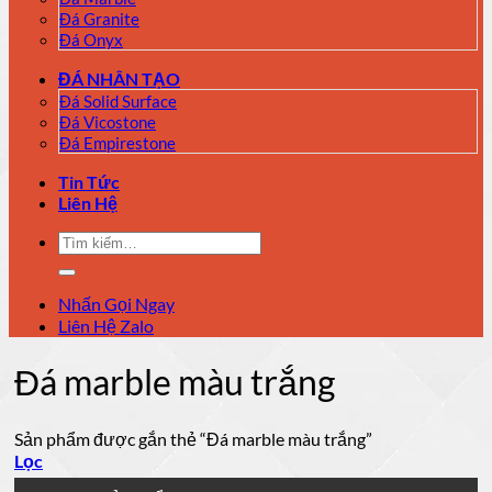
Đá Granite
Đá Onyx
ĐÁ NHÂN TẠO
Đá Solid Surface
Đá Vicostone
Đá Empirestone
Tin Tức
Liên Hệ
Tìm
kiếm:
Nhấn Gọi Ngay
Liên Hệ Zalo
Đá marble màu trắng
Sản phẩm được gắn thẻ “Đá marble màu trắng”
Lọc