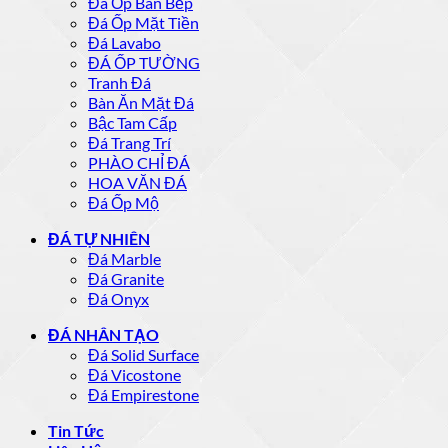
Đá Ốp Bàn Bếp
Đá Ốp Mặt Tiền
Đá Lavabo
ĐÁ ỐP TƯỜNG
Tranh Đá
Bàn Ăn Mặt Đá
Bậc Tam Cấp
Đá Trang Trí
PHÀO CHỈ ĐÁ
HOA VĂN ĐÁ
Đá Ốp Mộ
ĐÁ TỰ NHIÊN
Đá Marble
Đá Granite
Đá Onyx
ĐÁ NHÂN TẠO
Đá Solid Surface
Đá Vicostone
Đá Empirestone
Tin Tức