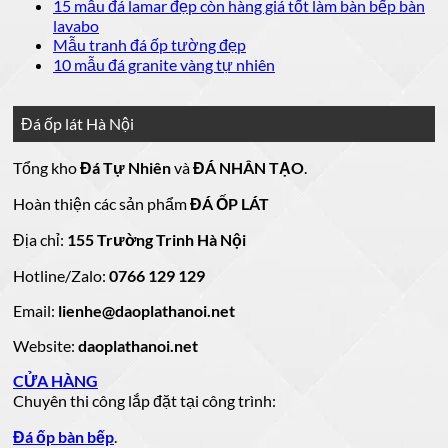
Báo
ở
luận
bình
có
15 mẫu đá lamar đẹp còn hàng giá tốt làm bàn bếp bàn
giá
ở
20
luận
bình
Không
lavabo
đá
mẫu
Đá
ở
luận
có
Không
Mẫu tranh đá ốp tường đẹp
ốp
đá
lát
Mẫu
ở
bình
có
Không
10 mẫu đá granite vàng tự nhiên
thang
nền
ốp
mộ
Bảng
luận
bình
có
máy
nhà
mặt
ở
luận
đá
Giá
bình
đẹp
tiền
ở
đá
15
luận
hoa
Đá ốp lát Hà Nội
mẫu
đẹp
Mẫu
ở
cương
hoa
cương
đá
tranh
10
20
Tổng kho
Đá Tự Nhiên
và
ĐÁ NHÂN TẠO
.
đá
mẫu
mẫu
100
lamar
mẫu
đẹp
ốp
đá
mộ
Hoàn thiện các sản phẩm
ĐÁ ỐP LÁT
đá
còn
tường
granite
ốp
hàng
vàng
tự
đẹp
đá
Địa chỉ:
155 Trường Trinh Hà Nội
giá
tự
nhiên
đẹp
Hotline/Zalo:
tốt
0766 129 129
nhiên
đẹp
làm
Email:
lienhe@daoplathanoi.net
bàn
bếp
Website:
daoplathanoi.net
bàn
lavabo
CỬA HÀNG
Chuyên thi công lắp đặt tại công trình:
Đá ốp bàn bếp
.