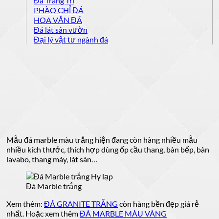
Đá Trang Trí
PHÀO CHỈ ĐÁ
HOA VĂN ĐÁ
Đá lát sân vườn
Đại lý vật tư ngành đá
Mẫu đá marble màu trắng hiện đang còn hàng nhiều mẫu
nhiều kích thước, thích hợp dùng ốp cầu thang, bàn bếp, bàn
lavabo, thang máy, lát sàn…
Đá Marble trắng
Xem thêm:
ĐÁ GRANITE TRẮNG
còn hàng bền đẹp giá rẻ
nhất. Hoặc xem thêm
ĐÁ MARBLE MÀU VÀNG