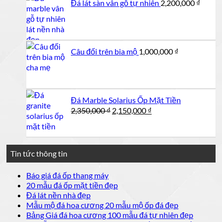
Đá lát sàn vân gỗ tự nhiên
2,200,000
₫
750,000 ₫.
Câu đối trên bia mộ
1,000,000
₫
Đá Marble Solarius Ốp Mặt Tiền
Giá
Giá
2,350,000
₫
2,150,000
₫
gốc
hiện
là:
tại
2,350,000 ₫.
là:
2,150,000 ₫.
Tin tức thông tin
Không
Báo giá đá ốp thang máy
có
Không
20 mẫu đá ốp mặt tiền đẹp
bình
có
Không
Đá lát nền nhà đẹp
luận
bình
có
Không
Mẫu mộ đá hoa cương 20 mẫu mộ ốp đá đẹp
ở
luận
bình
có
Không
Bảng Giá đá hoa cương 100 mẫu đá tự nhiên đẹp