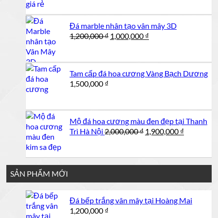
là:
tại
1,250,000 ₫.
là:
Đá marble nhân tạo vân mây 3D
1,200,000 ₫.
Giá
Giá
1,200,000
₫
1,000,000
₫
gốc
hiện
là:
tại
1,200,000 ₫.
là:
Tam cấp đá hoa cương Vàng Bạch Dương
1,000,000 ₫.
1,500,000
₫
Mộ đá hoa cương màu đen đẹp tại Thanh
Giá
Giá
Trì Hà Nội
2,000,000
₫
1,900,000
₫
gốc
hiện
là:
tại
2,000,000 ₫.
là:
1,900,000 
SẢN PHẨM MỚI
Đá bếp trắng vân mây tại Hoàng Mai
1,200,000
₫