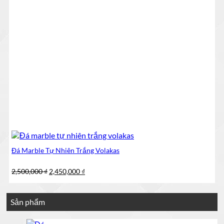
Đá Marble Tự Nhiên Trắng Volakas
Giá
Giá
2,500,000
₫
2,450,000
₫
gốc
hiện
là:
tại
2,500,000 ₫.
là:
Sản phẩm
2,450,000 ₫.