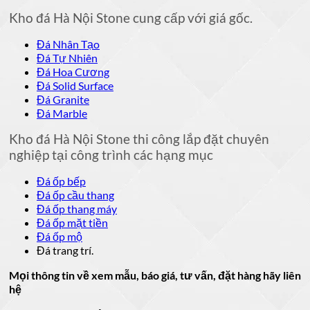
Kho đá Hà Nội Stone cung cấp với giá gốc.
Đá Nhân Tạo
Đá Tự Nhiên
Đá Hoa Cương
Đá Solid Surface
Đá Granite
Đá Marble
Kho đá Hà Nội Stone thi công lắp đặt chuyên
nghiệp tại công trình các hạng mục
Đá ốp bếp
Đá ốp cầu thang
Đá ốp thang máy
Đá ốp mặt tiền
Đá ốp mộ
Đá trang trí.
Mọi thông tin về xem mẫu, báo giá, tư vấn, đặt hàng hãy liên
hệ