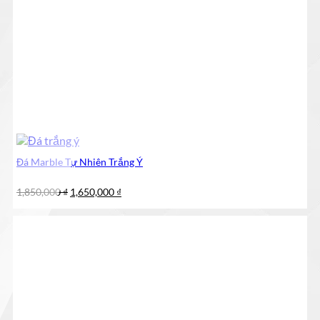
Đá Marble Tự Nhiên Trắng Ý
Giá
Giá
1,850,000
₫
1,650,000
₫
gốc
hiện
là:
tại
1,850,000 ₫.
là:
1,650,000 ₫.