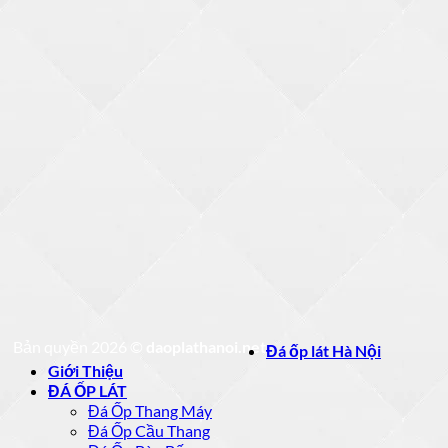
Bản quyền 2026 ©
daoplathanoi.net
Đá ốp lát Hà Nội
Giới Thiệu
ĐÁ ỐP LÁT
Đá Ốp Thang Máy
Đá Ốp Cầu Thang