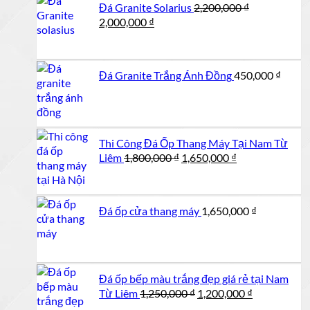
Đá Granite Solarius
2,200,000
₫
Giá
Giá
2,000,000
₫
gốc
hiện
là:
tại
2,200,000 ₫.
là:
Đá Granite Trắng Ánh Đồng
450,000
₫
2,000,000 ₫.
Thi Công Đá Ốp Thang Máy Tại Nam Từ
Giá
Giá
Liêm
1,800,000
₫
1,650,000
₫
gốc
hiện
là:
tại
1,800,000 ₫.
là:
Đá ốp cửa thang máy
1,650,000
₫
1,650,000 ₫.
Đá ốp bếp màu trắng đẹp giá rẻ tại Nam
Giá
Giá
Từ Liêm
1,250,000
₫
1,200,000
₫
gốc
hiện