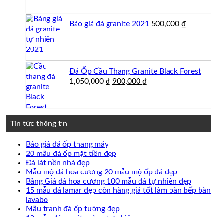
Báo giá đá granite 2021
500,000
₫
Đá Ốp Cầu Thang Granite Black Forest
Giá
Giá
1,050,000
₫
900,000
₫
gốc
hiện
là:
tại
1,050,000 ₫.
là:
900,000 ₫.
Tin tức thông tin
Không
Báo giá đá ốp thang máy
có
Không
20 mẫu đá ốp mặt tiền đẹp
Không
bình
có
Đá lát nền nhà đẹp
có
luận
bình
Không
Mẫu mộ đá hoa cương 20 mẫu mộ ốp đá đẹp
ở
bình
luận
có
Không
Bảng Giá đá hoa cương 100 mẫu đá tự nhiên đẹp
Báo
ở
luận
bình
có
15 mẫu đá lamar đẹp còn hàng giá tốt làm bàn bếp bàn
ở
giá
20
Không
luận
bình
lavabo
Đá
đá
mẫu
ở
có
Không
luận
Mẫu tranh đá ốp tường đẹp
lát
ốp
đá
Mẫu
ở