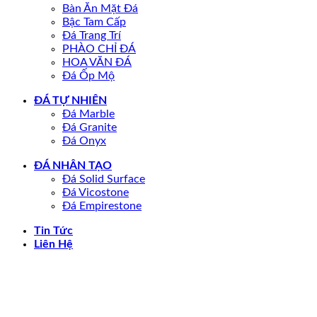
Bàn Ăn Mặt Đá
Bậc Tam Cấp
Đá Trang Trí
PHÀO CHỈ ĐÁ
HOA VĂN ĐÁ
Đá Ốp Mộ
ĐÁ TỰ NHIÊN
Đá Marble
Đá Granite
Đá Onyx
ĐÁ NHÂN TẠO
Đá Solid Surface
Đá Vicostone
Đá Empirestone
Tin Tức
Liên Hệ