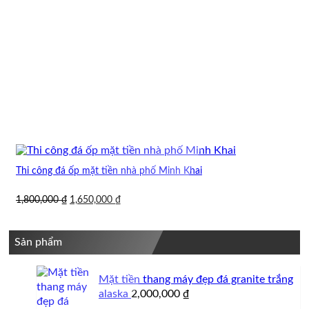
Thi công đá ốp mặt tiền nhà phố Minh Khai
Giá
Giá
1,800,000
₫
1,650,000
₫
gốc
hiện
là:
tại
1,800,000 ₫.
là:
Sản phẩm
1,650,000 ₫.
Mặt tiền thang máy đẹp đá granite trắng
alaska
2,000,000
₫