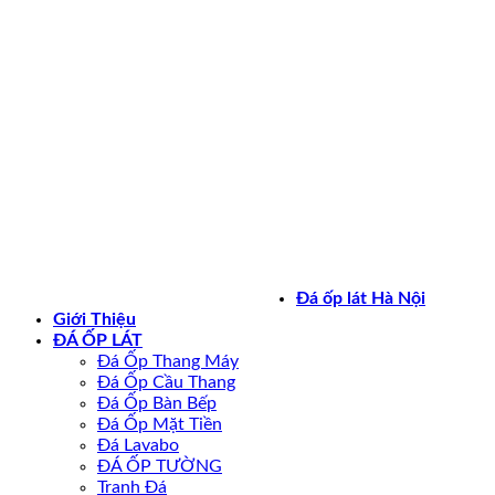
Bản quyền 2026 ©
daoplathanoi.net
Đá ốp lát Hà Nội
Giới Thiệu
ĐÁ ỐP LÁT
Đá Ốp Thang Máy
Đá Ốp Cầu Thang
Đá Ốp Bàn Bếp
Đá Ốp Mặt Tiền
Đá Lavabo
ĐÁ ỐP TƯỜNG
Tranh Đá