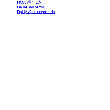
HOA VĂN ĐÁ
Đá lát sân vườn
Đại lý vật tư ngành đá