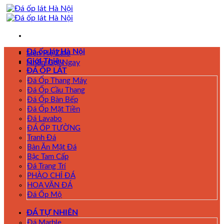
Skip
to
content
Đá ốp lát Hà Nội
Liên Hệ Zalo
Giới Thiệu
Nhấn Gọi Ngay
ĐÁ ỐP LÁT
Đá Ốp Thang Máy
Đá Ốp Cầu Thang
Đá Ốp Bàn Bếp
Đá Ốp Mặt Tiền
Đá Lavabo
ĐÁ ỐP TƯỜNG
Tranh Đá
Bàn Ăn Mặt Đá
Bậc Tam Cấp
Đá Trang Trí
PHÀO CHỈ ĐÁ
HOA VĂN ĐÁ
Đá Ốp Mộ
ĐÁ TỰ NHIÊN
Đá Marble