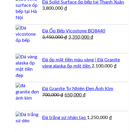
Đá Solid Surface ốp bếp tại Thanh Xuân
3,800,000
₫
Đá Ốp Bếp Vicostone BQ8440
Giá
Giá
3,450,000
₫
3,350,000
₫
gốc
hiện
là:
tại
3,450,000 ₫.
là:
Đá ốp mặt tiền màu vàng | Đá Granite
3,350,000 ₫.
vàng alaska ốp mặt tiền
2,100,000
₫
Đá Granite Tự Nhiên Đen Ánh Kim
Giá
Giá
700,000
₫
650,000
₫
gốc
hiện
là:
tại
700,000 ₫.
là:
Đá trắng sứ nhân tạo
1,250,000
₫
650,000 ₫.