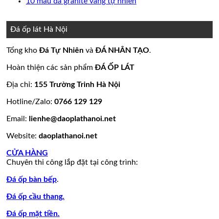
bình
có
Không
10 mẫu đá granite vàng tự nhiên
nền
thang
ốp
mộ
Bảng
luận
bình
có
ở
nhà
máy
mặt
đá
Giá
luận
bình
15
đẹp
tiền
ở
hoa
đá
luận
Đá ốp lát Hà Nội
mẫu
đẹp
Mẫu
ở
cương
hoa
đá
tranh
10
20
cương
Tổng kho
Đá Tự Nhiên
và
ĐÁ NHÂN TẠO
.
lamar
đá
mẫu
mẫu
100
đẹp
ốp
đá
mộ
mẫu
Hoàn thiện các sản phẩm
ĐÁ ỐP LÁT
còn
tường
granite
ốp
đá
hàng
đẹp
vàng
đá
tự
Địa chỉ:
155 Trường Trinh Hà Nội
giá
tự
đẹp
nhiên
Hotline/Zalo:
0766 129 129
tốt
nhiên
đẹp
làm
Email:
lienhe@daoplathanoi.net
bàn
bếp
Website:
daoplathanoi.net
bàn
lavabo
CỬA HÀNG
Chuyên thi công lắp đặt tại công trình:
Đá ốp bàn bếp
.
Đá ốp cầu thang.
Đá ốp mặt tiền.