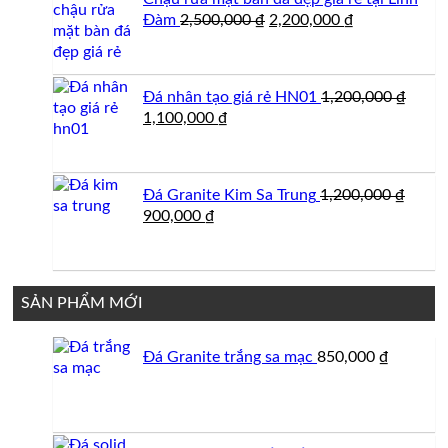
Giá
Giá
Đàm
2,500,000
₫
2,200,000
₫
gốc
hiện
là:
tại
2,500,000 ₫.
là:
Đá nhân tạo giá rẻ HN01
1,200,000
₫
2,200,000 ₫.
Giá
Giá
1,100,000
₫
gốc
hiện
là:
tại
1,200,000 ₫.
là:
Đá Granite Kim Sa Trung
1,200,000
₫
1,100,000 ₫.
Giá
Giá
900,000
₫
gốc
hiện
là:
tại
1,200,000 ₫.
là:
900,000 ₫.
SẢN PHẨM MỚI
Đá Granite trắng sa mạc
850,000
₫