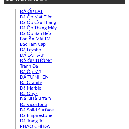
ĐÁ ỐP LÁT
Đá Ốp Mặt Tiền
Đá Ốp Cầu Thang
Đá Ốp Thang Máy
Đá Ốp Bàn Bếp
Bàn Ăn Mặt Đá
Bậc Tam Cấp
Đá Lavabo
ĐÁ LÁT SÀN
ĐÁ ỐP TƯỜNG
Tranh Đá
Đá Ốp Mộ
ĐÁ TỰ NHIÊN
Đá Granite
Đá Marble
Đá Onyx
ĐÁ NHÂN TẠO
Đá Vicostone
Đá Solid Surface
Đá Empirestone
Đá Trang Trí
PHÀO CHỈ ĐÁ