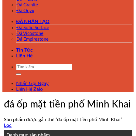
Đá Granite
Đá Onyx
ĐÁ NHÂN TẠO
Đá Solid Surface
Đá Vicostone
Đá Empirestone
Tin Tức
Liên Hệ
Tìm
kiếm:
Nhấn Gọi Ngay
Liên Hệ Zalo
đá ốp mặt tiền phố Minh Khai
Sản phẩm được gắn thẻ “đá ốp mặt tiền phố Minh Khai”
Lọc
Danh mục sản phẩm