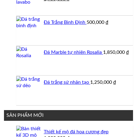
gốc
hiện
là:
tại
1,800,000 ₫.
là:
Đá Trắng Bình Định
500,000
₫
1,750,000 ₫.
Đá Marble tự nhiên Rosalia
1,850,000
₫
Đá trắng sứ nhân tạo
1,250,000
₫
SẢN PHẨM MỚI
Thiết kế mộ đá hoa cương đẹp