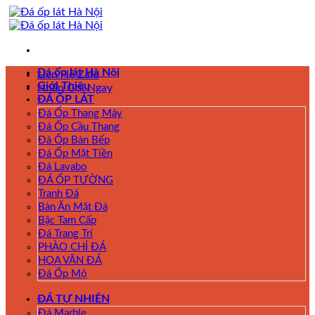
Skip
to
content
Đá ốp lát Hà Nội
Liên Hệ Zalo
Giới Thiệu
Nhấn Gọi Ngay
ĐÁ ỐP LÁT
Đá Ốp Thang Máy
Đá Ốp Cầu Thang
Đá Ốp Bàn Bếp
Đá Ốp Mặt Tiền
Đá Lavabo
ĐÁ ỐP TƯỜNG
Tranh Đá
Bàn Ăn Mặt Đá
Bậc Tam Cấp
Đá Trang Trí
PHÀO CHỈ ĐÁ
HOA VĂN ĐÁ
Đá Ốp Mộ
ĐÁ TỰ NHIÊN
Đá Marble