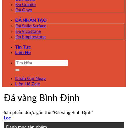
Đá Granite
Đá Onyx
ĐÁ NHÂN TẠO
Đá Solid Surface
Đá Vicostone
Đá Empirestone
Tin Tức
Liên Hệ
Tìm
kiếm:
Nhấn Gọi Ngay
Liên Hệ Zalo
Đá vàng Bình Định
Sản phẩm được gắn thẻ “Đá vàng Bình Định”
Lọc
Danh mục sản phẩm