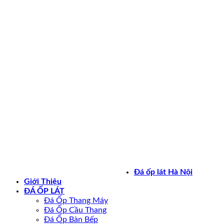
Bản quyền 2026 ©
daoplathanoi.net
Đá ốp lát Hà Nội
Giới Thiệu
ĐÁ ỐP LÁT
Đá Ốp Thang Máy
Đá Ốp Cầu Thang
Đá Ốp Bàn Bếp