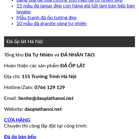
Báo
ở
luận
bình
có
15 mẫu đá lamar đẹp còn hàng giá tốt làm bàn bếp bàn
ở
giá
20
Không
luận
bình
lavabo
Đá
đá
mẫu
ở
có
Không
luận
Mẫu tranh đá ốp tường đẹp
lát
ốp
đá
Mẫu
ở
bình
có
Không
10 mẫu đá granite vàng tự nhiên
nền
thang
ốp
mộ
Bảng
luận
bình
có
ở
nhà
máy
mặt
đá
Giá
luận
bình
15
đẹp
tiền
ở
hoa
đá
luận
Đá ốp lát Hà Nội
mẫu
đẹp
Mẫu
ở
cương
hoa
đá
tranh
10
20
cương
Tổng kho
Đá Tự Nhiên
và
ĐÁ NHÂN TẠO
.
lamar
đá
mẫu
mẫu
100
đẹp
ốp
đá
mộ
mẫu
Hoàn thiện các sản phẩm
ĐÁ ỐP LÁT
còn
tường
granite
ốp
đá
hàng
đẹp
vàng
đá
tự
Địa chỉ:
155 Trường Trinh Hà Nội
giá
tự
đẹp
nhiên
Hotline/Zalo:
0766 129 129
tốt
nhiên
đẹp
làm
Email:
lienhe@daoplathanoi.net
bàn
bếp
Website:
daoplathanoi.net
bàn
lavabo
CỬA HÀNG
Chuyên thi công lắp đặt tại công trình:
Đá ốp bàn bếp
.