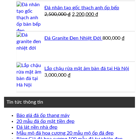
Đá nhân tạo gốc thạch anh ốp bếp
Giá
Giá
2,500,000
₫
2,200,000
₫
gốc
hiện
là:
tại
2,500,000 ₫.
là:
Đá Granite Đen Nhiệt Đới
800,000
₫
2,200,000 ₫.
Lắp chậu rửa mặt âm bàn đá tại Hà Nội
3,000,000
₫
Tin tức thông tin
Không
Báo giá đá ốp thang máy
có
Không
20 mẫu đá ốp mặt tiền đẹp
Không
bình
có
Đá lát nền nhà đẹp
có
luận
bình
Không
Mẫu mộ đá hoa cương 20 mẫu mộ ốp đá đẹp
ở
bình
luận
có
Không
Bảng Giá đá hoa cương 100 mẫu đá tự nhiên đẹp