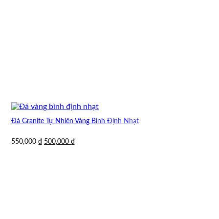
Đá Granite Tự Nhiên Vàng Bình Định Nhạt
Giá
Giá
550,000
₫
500,000
₫
gốc
hiện
là:
tại
550,000 ₫.
là:
500,000 ₫.