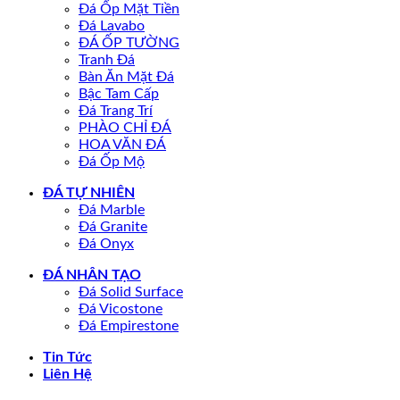
Đá Ốp Mặt Tiền
Đá Lavabo
ĐÁ ỐP TƯỜNG
Tranh Đá
Bàn Ăn Mặt Đá
Bậc Tam Cấp
Đá Trang Trí
PHÀO CHỈ ĐÁ
HOA VĂN ĐÁ
Đá Ốp Mộ
ĐÁ TỰ NHIÊN
Đá Marble
Đá Granite
Đá Onyx
ĐÁ NHÂN TẠO
Đá Solid Surface
Đá Vicostone
Đá Empirestone
Tin Tức
Liên Hệ