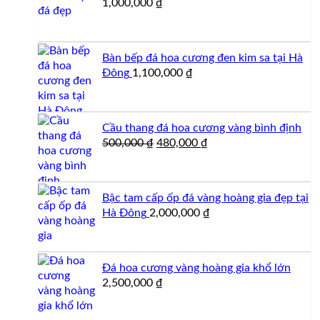
1,000,000
₫
Bàn bếp đá hoa cương đen kim sa tại Hà
Đông
1,100,000
₫
Cầu thang đá hoa cương vàng bình định
Giá
Giá
500,000
₫
480,000
₫
gốc
hiện
là:
tại
500,000 ₫.
là:
Bậc tam cấp ốp đá vàng hoàng gia đẹp tại
480,000 ₫.
Hà Đông
2,000,000
₫
Đá hoa cương vàng hoàng gia khổ lớn
2,500,000
₫