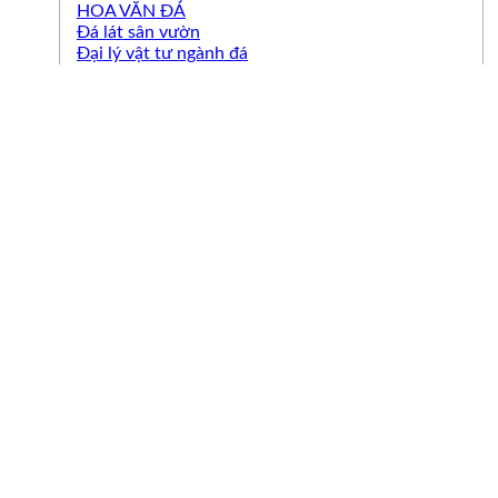
HOA VĂN ĐÁ
Đá lát sân vườn
Đại lý vật tư ngành đá