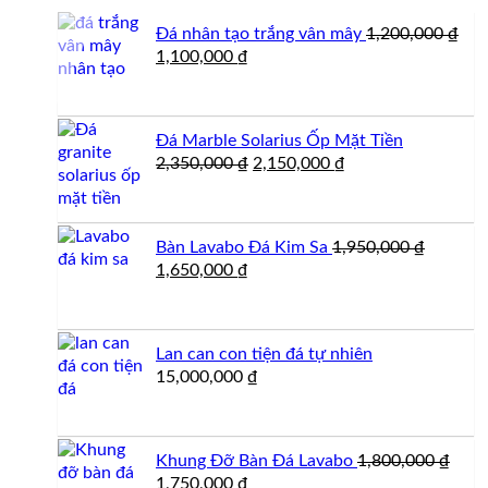
Đá nhân tạo trắng vân mây
1,200,000
₫
Giá
Giá
1,100,000
₫
gốc
hiện
là:
tại
1,200,000 ₫.
là:
Đá Marble Solarius Ốp Mặt Tiền
1,100,000 ₫.
Giá
Giá
2,350,000
₫
2,150,000
₫
gốc
hiện
là:
tại
2,350,000 ₫.
là:
Bàn Lavabo Đá Kim Sa
1,950,000
₫
2,150,000 ₫.
Giá
Giá
1,650,000
₫
gốc
hiện
là:
tại
1,950,000 ₫.
là:
Lan can con tiện đá tự nhiên
1,650,000 ₫.
15,000,000
₫
Khung Đỡ Bàn Đá Lavabo
1,800,000
₫
Giá
Giá
1,750,000
₫