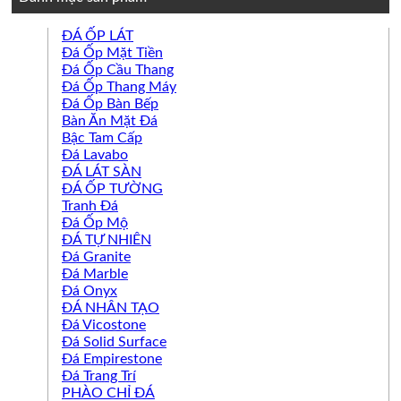
ĐÁ ỐP LÁT
Đá Ốp Mặt Tiền
Đá Ốp Cầu Thang
Đá Ốp Thang Máy
Đá Ốp Bàn Bếp
Bàn Ăn Mặt Đá
Bậc Tam Cấp
Đá Lavabo
ĐÁ LÁT SÀN
ĐÁ ỐP TƯỜNG
Tranh Đá
Đá Ốp Mộ
ĐÁ TỰ NHIÊN
Đá Granite
Đá Marble
Đá Onyx
ĐÁ NHÂN TẠO
Đá Vicostone
Đá Solid Surface
Đá Empirestone
Đá Trang Trí
PHÀO CHỈ ĐÁ