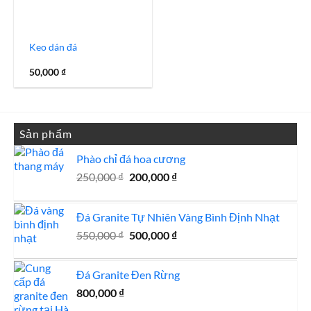
Keo dán đá
50,000
₫
Sản phẩm
Phào chỉ đá hoa cương
Giá
Giá
250,000
₫
200,000
₫
gốc
hiện
là:
tại
Đá Granite Tự Nhiên Vàng Bình Định Nhạt
250,000 ₫.
là:
Giá
200,000 ₫.
Giá
550,000
₫
500,000
₫
gốc
hiện
là:
tại
Đá Granite Đen Rừng
550,000 ₫.
là:
800,000
₫
500,000 ₫.