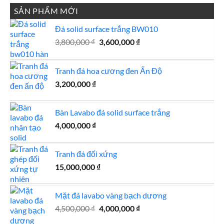
SẢN PHẨM MỚI
Đá solid surface trắng BW010
Giá
Giá
3,800,000
₫
3,600,000
₫
gốc
hiện
là:
tại
Tranh đá hoa cương đen Ấn Độ
3,800,000 ₫.
là:
3,600,000 ₫.
3,200,000
₫
Bàn Lavabo đá solid surface trắng
4,000,000
₫
Tranh đá đối xứng
15,000,000
₫
Mặt đá lavabo vàng bạch dương
Giá
Giá
4,500,000
₫
4,000,000
₫
gốc
hiện