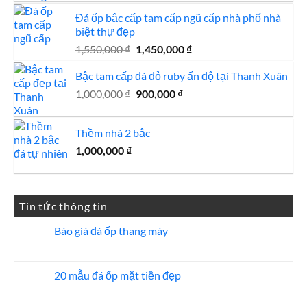
là:
tại
Đá ốp bậc cấp tam cấp ngũ cấp nhà phố nhà
4,500,000 ₫.
là:
biệt thự đẹp
4,000,000 ₫.
Giá
Giá
1,550,000
₫
1,450,000
₫
gốc
hiện
Bậc tam cấp đá đỏ ruby ấn độ tại Thanh Xuân
là:
tại
1,550,000 ₫.
là:
Giá
Giá
1,000,000
₫
900,000
₫
1,450,000 ₫.
gốc
hiện
là:
tại
Thềm nhà 2 bậc
1,000,000 ₫.
là:
1,000,000
₫
900,000 ₫.
Tin tức thông tin
Báo giá đá ốp thang máy
Không
có
bình
luận
20 mẫu đá ốp mặt tiền đẹp
ở
Báo
Không
giá
có
đá