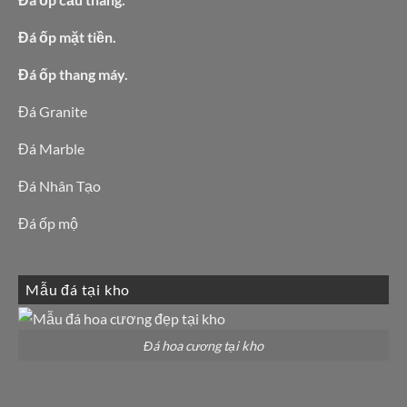
Đá ốp mặt tiền.
Đá ốp thang máy.
Đá Granite
Đá Marble
Đá Nhân Tạo
Đá ốp mộ
Mẫu đá tại kho
Đá hoa cương tại kho