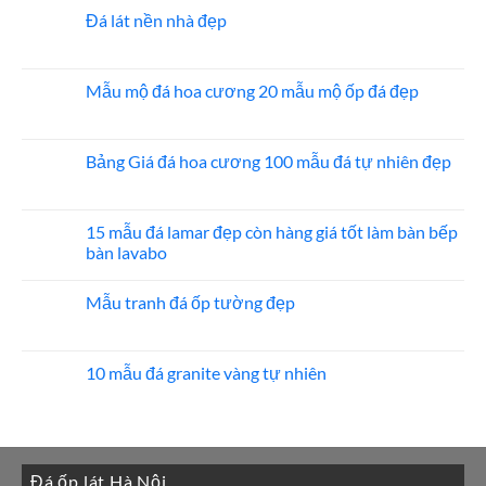
bình
ốp
luận
Đá lát nền nhà đẹp
thang
ở
máy
20
Không
mẫu
có
đá
bình
ốp
luận
Mẫu mộ đá hoa cương 20 mẫu mộ ốp đá đẹp
mặt
ở
tiền
Đá
Không
đẹp
lát
có
nền
bình
nhà
luận
Bảng Giá đá hoa cương 100 mẫu đá tự nhiên đẹp
đẹp
ở
Mẫu
Không
mộ
có
đá
bình
hoa
luận
15 mẫu đá lamar đẹp còn hàng giá tốt làm bàn bếp
cương
ở
bàn lavabo
20
Bảng
mẫu
Giá
Không
mộ
đá
có
ốp
hoa
Mẫu tranh đá ốp tường đẹp
bình
đá
cương
luận
đẹp
100
Không
ở
mẫu
có
15
đá
bình
mẫu
tự
luận
10 mẫu đá granite vàng tự nhiên
đá
nhiên
ở
lamar
đẹp
Mẫu
Không
đẹp
tranh
có
còn
đá
bình
hàng
ốp
luận
giá
tường
ở
tốt
đẹp
10
làm
Đá ốp lát Hà Nội
mẫu
bàn