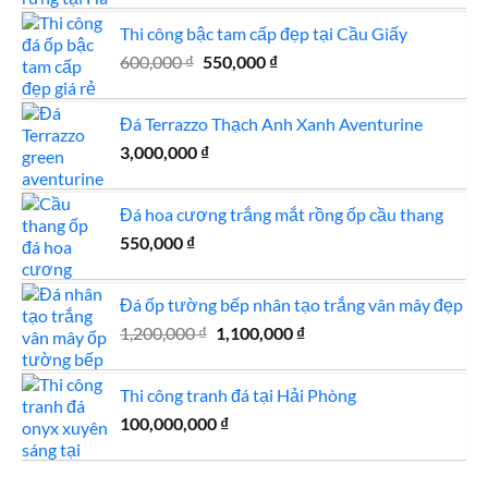
Thi công bậc tam cấp đẹp tại Cầu Giấy
Giá
Giá
600,000
₫
550,000
₫
gốc
hiện
là:
tại
Đá Terrazzo Thạch Anh Xanh Aventurine
600,000 ₫.
là:
3,000,000
₫
550,000 ₫.
Đá hoa cương trắng mắt rồng ốp cầu thang
550,000
₫
Đá ốp tường bếp nhân tạo trắng vân mây đẹp
Giá
Giá
1,200,000
₫
1,100,000
₫
gốc
hiện
là:
tại
Thi công tranh đá tại Hải Phòng
1,200,000 ₫.
là:
100,000,000
₫
1,100,000 ₫.