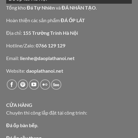
đá
bếp
granite
Tổng kho
Đá Tự Nhiên
và
ĐÁ NHÂN TẠO
.
bàn
vàng
lavabo
tự
nhiên
Hoàn thiện các sản phẩm
ĐÁ ỐP LÁT
Địa chỉ:
155 Trường Trinh Hà Nội
Hotline/Zalo:
0766 129 129
Email:
lienhe@daoplathanoi.net
Website:
daoplathanoi.net
CỬA HÀNG
Chuyên thi công lắp đặt tại công trình:
Đá ốp bàn bếp
.
Đá ốp cầu thang.