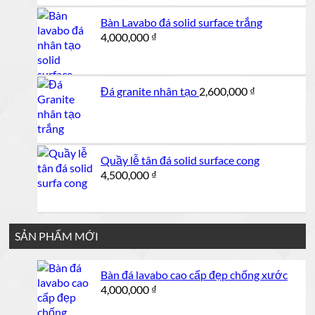
1,000,000 ₫.
là:
Bàn Lavabo đá solid surface trắng
950,000 ₫.
4,000,000
₫
Đá granite nhân tạo
2,600,000
₫
Quầy lễ tân đá solid surface cong
4,500,000
₫
SẢN PHẨM MỚI
Bàn đá lavabo cao cấp đẹp chống xước
4,000,000
₫