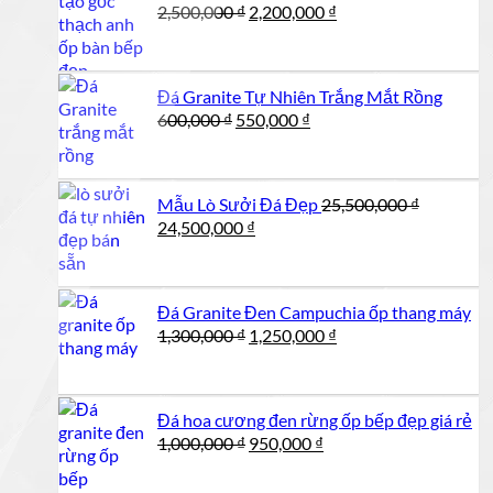
Giá
Giá
2,500,000
₫
2,200,000
₫
gốc
hiện
là:
tại
2,500,000 ₫.
là:
Đá Granite Tự Nhiên Trắng Mắt Rồng
2,200,000 ₫.
Giá
Giá
600,000
₫
550,000
₫
gốc
hiện
là:
tại
600,000 ₫.
là:
Mẫu Lò Sưởi Đá Đẹp
25,500,000
₫
550,000 ₫.
Giá
Giá
24,500,000
₫
gốc
hiện
là:
tại
25,500,000 ₫.
là:
Đá Granite Đen Campuchia ốp thang máy
24,500,000 ₫.
Giá
Giá
1,300,000
₫
1,250,000
₫
gốc
hiện
là:
tại
1,300,000 ₫.
là:
Đá hoa cương đen rừng ốp bếp đẹp giá rẻ
1,250,000 ₫.
Giá
Giá
1,000,000
₫
950,000
₫
gốc
hiện
là:
tại