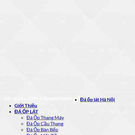
Bản quyền 2026 ©
daoplathanoi.net
Đá ốp lát Hà Nội
Giới Thiệu
ĐÁ ỐP LÁT
Đá Ốp Thang Máy
Đá Ốp Cầu Thang
Đá Ốp Bàn Bếp