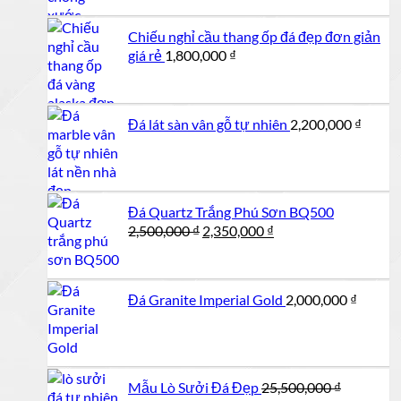
Chiếu nghỉ cầu thang ốp đá đẹp đơn giản
giá rẻ
1,800,000
₫
Đá lát sàn vân gỗ tự nhiên
2,200,000
₫
Đá Quartz Trắng Phú Sơn BQ500
Giá
Giá
2,500,000
₫
2,350,000
₫
gốc
hiện
là:
tại
2,500,000 ₫.
là:
Đá Granite Imperial Gold
2,000,000
₫
2,350,000 ₫.
Mẫu Lò Sưởi Đá Đẹp
25,500,000
₫