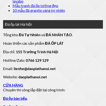
luận
bình
Không
lavabo
đá
mẫu
Đá
ở
luận
có
Không
Mẫu tranh đá ốp tường đẹp
ốp
đá
lát
Mẫu
ở
bình
có
Không
10 mẫu đá granite vàng tự nhiên
thang
nền
ốp
mộ
Bảng
luận
bình
có
máy
nhà
mặt
ở
luận
đá
Giá
bình
đẹp
tiền
ở
đá
15
luận
hoa
Đá ốp lát Hà Nội
mẫu
đẹp
Mẫu
ở
cương
hoa
cương
đá
tranh
10
20
Tổng kho
Đá Tự Nhiên
và
ĐÁ NHÂN TẠO
.
đá
mẫu
mẫu
100
lamar
mẫu
đẹp
ốp
đá
mộ
Hoàn thiện các sản phẩm
ĐÁ ỐP LÁT
đá
còn
tường
granite
ốp
hàng
vàng
tự
đẹp
đá
Địa chỉ:
155 Trường Trinh Hà Nội
giá
tự
nhiên
đẹp
Hotline/Zalo:
tốt
0766 129 129
nhiên
đẹp
làm
Email:
lienhe@daoplathanoi.net
bàn
bếp
Website:
daoplathanoi.net
bàn
lavabo
CỬA HÀNG
Chuyên thi công lắp đặt tại công trình:
Đá ốp bàn bếp
.