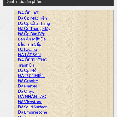
Danh mục sản phẩm
ĐÁ ỐP LÁT
Đá Ốp Mặt Tiền
Đá Ốp Cầu Thang
Đá Ốp Thang Máy
Đá Ốp Bàn Bếp
Bàn Ăn Mặt Đá
Bậc Tam Cấp
Đá Lavabo
ĐÁ LÁT SÀN
ĐÁ ỐP TƯỜNG
Tranh Đá
Đá Ốp Mộ
ĐÁ TỰ NHIÊN
Đá Granite
Đá Marble
Đá Onyx
ĐÁ NHÂN TẠO
Đá Vicostone
Đá Solid Surface
Đá Empirestone