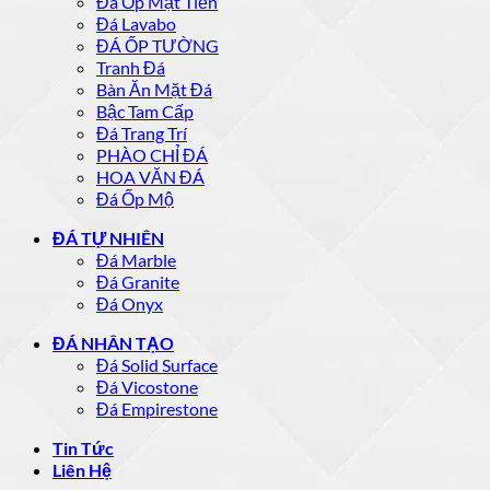
Đá Ốp Mặt Tiền
Đá Lavabo
ĐÁ ỐP TƯỜNG
Tranh Đá
Bàn Ăn Mặt Đá
Bậc Tam Cấp
Đá Trang Trí
PHÀO CHỈ ĐÁ
HOA VĂN ĐÁ
Đá Ốp Mộ
ĐÁ TỰ NHIÊN
Đá Marble
Đá Granite
Đá Onyx
ĐÁ NHÂN TẠO
Đá Solid Surface
Đá Vicostone
Đá Empirestone
Tin Tức
Liên Hệ