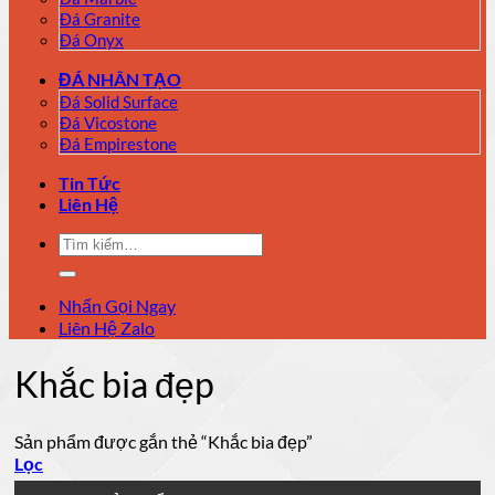
Đá Granite
Đá Onyx
ĐÁ NHÂN TẠO
Đá Solid Surface
Đá Vicostone
Đá Empirestone
Tin Tức
Liên Hệ
Tìm
kiếm:
Nhấn Gọi Ngay
Liên Hệ Zalo
Khắc bia đẹp
Sản phẩm được gắn thẻ “Khắc bia đẹp”
Lọc