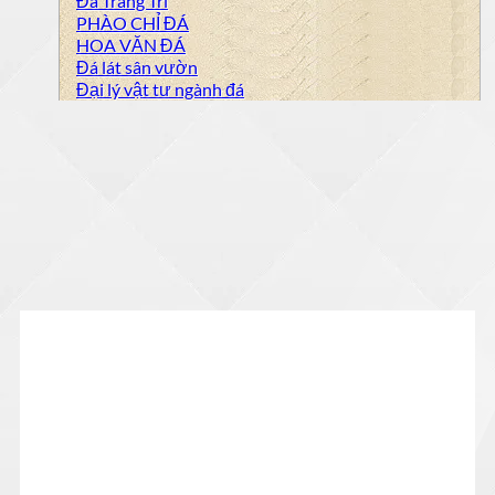
Đá Trang Trí
PHÀO CHỈ ĐÁ
HOA VĂN ĐÁ
Đá lát sân vườn
Đại lý vật tư ngành đá