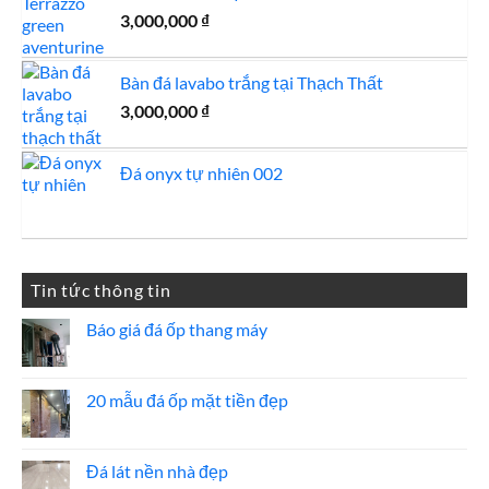
3,000,000
₫
Bàn đá lavabo trắng tại Thạch Thất
3,000,000
₫
Đá onyx tự nhiên 002
Tin tức thông tin
Báo giá đá ốp thang máy
Không
có
bình
luận
20 mẫu đá ốp mặt tiền đẹp
ở
Báo
Không
giá
có
đá
bình
ốp
luận
Đá lát nền nhà đẹp
thang
ở