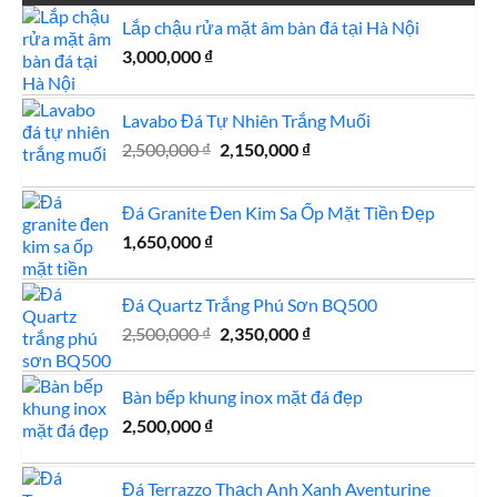
Lắp chậu rửa mặt âm bàn đá tại Hà Nội
3,000,000
₫
Lavabo Đá Tự Nhiên Trắng Muối
Giá
Giá
2,500,000
₫
2,150,000
₫
gốc
hiện
là:
tại
Đá Granite Đen Kim Sa Ốp Mặt Tiền Đẹp
2,500,000 ₫.
là:
1,650,000
₫
2,150,000 ₫.
Đá Quartz Trắng Phú Sơn BQ500
Giá
Giá
2,500,000
₫
2,350,000
₫
gốc
hiện
là:
tại
Bàn bếp khung inox mặt đá đẹp
2,500,000 ₫.
là:
2,500,000
₫
2,350,000 ₫.
Đá Terrazzo Thạch Anh Xanh Aventurine