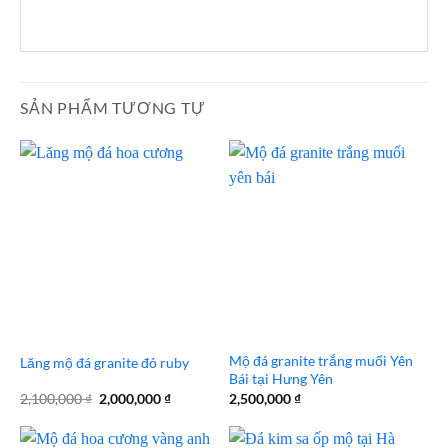
SẢN PHẨM TƯƠNG TỰ
Mộ đá granite trắng muối Yên
Lăng mộ đá granite đỏ ruby
Bái tại Hưng Yên
Giá
Giá
2,100,000
₫
2,000,000
₫
2,500,000
₫
gốc
hiện
là:
tại
2,100,000 ₫.
là: