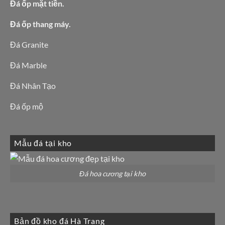
Đá ốp mặt tiền.
Đá ốp thang máy.
Đá Granite
Đá Marble
Đá Nhân Tạo
Đá ốp mộ
Mẫu đá tại kho
Đá hoa cương tại kho
Bản đồ kho đá Hà Trang