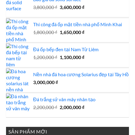
Giá
Giá
3,800,000
₫
3,600,000
₫
gốc
hiện
là:
tại
Thi công đá ốp mặt tiền nhà phố Minh Khai
3,800,000 ₫.
là:
Giá
Giá
1,800,000
₫
1,650,000
₫
3,600,000 ₫.
gốc
hiện
là:
tại
Đá ốp bếp đen tại Nam Từ Liêm
1,800,000 ₫.
là:
Giá
Giá
1,200,000
₫
1,100,000
₫
1,650,000 ₫.
gốc
hiện
là:
tại
Nền nhà đá hoa cương Solarius đẹp tại Tây Hồ
1,200,000 ₫.
là:
3,000,000
₫
1,100,000 ₫.
Đá trắng sứ vân mây nhân tạo
Giá
Giá
2,200,000
₫
2,000,000
₫
gốc
hiện
là:
tại
2,200,000 ₫.
là:
SẢN PHẨM MỚI
2,000,000 ₫.