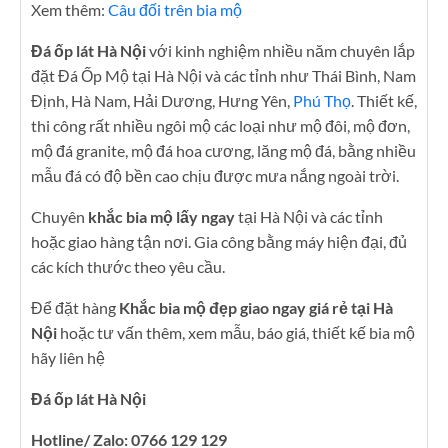
Xem thêm:
Câu đối trên bia mộ
Đá ốp lát Hà Nội
với kinh nghiệm nhiều năm chuyên lắp
đặt Đá Ốp Mộ tại Hà Nội và các tỉnh như Thái Bình, Nam
Định, Hà Nam, Hải Dương, Hưng Yên,
Phú Thọ
. Thiết kế,
thi công rất nhiều ngôi mộ các loại như mộ đôi, mộ đơn,
mộ đá granite, mộ đá hoa cương, lăng mộ đá, bằng nhiều
mẫu đá có độ bền cao chịu được mưa nắng ngoài trời.
Chuyên
khắc bia mộ lấy ngay
tại Hà Nội và các tỉnh
hoặc giao hàng tận nơi. Gia công bằng máy hiện đại, đủ
các kích thước theo yêu cầu.
Để đặt hàng
Khắc bia mộ đẹp giao ngay giá rẻ tại Hà
Nội
hoặc tư vấn thêm, xem mẫu, báo giá, thiết kế bia mộ
hãy liên hệ
Đá ốp lát Hà Nội
Hotline/ Zalo: 0766 129 129