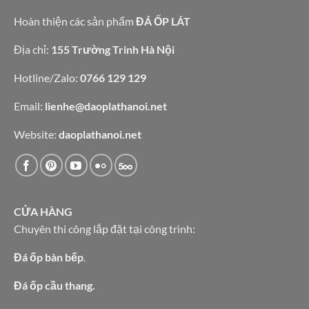
lavabo
tự
nhiên
Hoàn thiện các sản phẩm
ĐÁ ỐP LÁT
Địa chỉ:
155 Trường Trinh Hà Nội
Hotline/Zalo:
0766 129 129
Email:
lienhe@daoplathanoi.net
Website:
daoplathanoi.net
CỬA HÀNG
Chuyên thi công lắp đặt tại công trình:
Đá ốp bàn bếp
.
Đá ốp cầu thang.