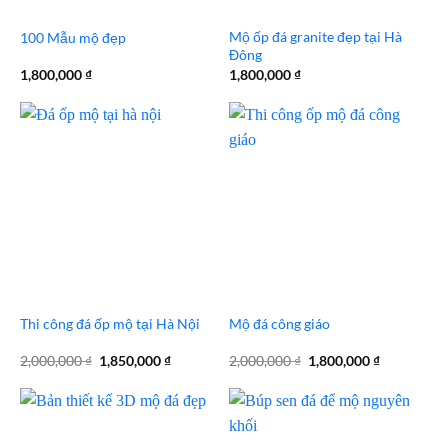
Mộ ốp đá granite đẹp tại Hà
100 Mẫu mộ đẹp
Đông
1,800,000
₫
1,800,000
₫
Thi công đá ốp mộ tại Hà Nội
Mộ đá công giáo
Giá
Giá
Giá
Giá
2,000,000
₫
1,850,000
₫
2,000,000
₫
1,800,000
₫
gốc
hiện
gốc
hiện
là:
tại
là:
tại
2,000,000 ₫.
là:
2,000,000 ₫.
là:
1,850,000 ₫.
1,800,000 