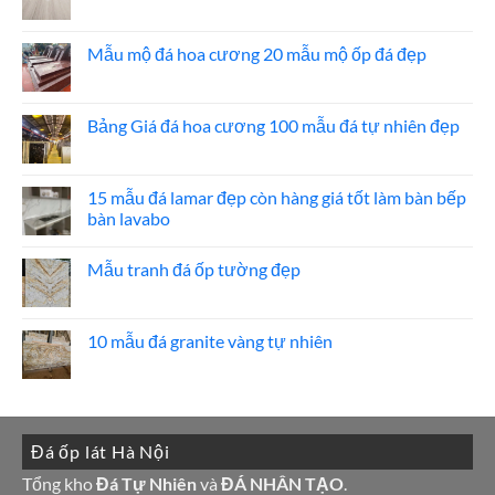
máy
20
Không
mẫu
có
đá
bình
ốp
luận
Mẫu mộ đá hoa cương 20 mẫu mộ ốp đá đẹp
mặt
ở
tiền
Đá
Không
đẹp
lát
có
nền
bình
nhà
luận
Bảng Giá đá hoa cương 100 mẫu đá tự nhiên đẹp
đẹp
ở
Mẫu
Không
mộ
có
đá
bình
hoa
luận
15 mẫu đá lamar đẹp còn hàng giá tốt làm bàn bếp
cương
ở
bàn lavabo
20
Bảng
mẫu
Giá
Không
mộ
đá
có
ốp
hoa
Mẫu tranh đá ốp tường đẹp
bình
đá
cương
luận
đẹp
100
Không
ở
mẫu
có
15
đá
bình
mẫu
tự
luận
10 mẫu đá granite vàng tự nhiên
đá
nhiên
ở
lamar
đẹp
Mẫu
Không
đẹp
tranh
có
còn
đá
bình
hàng
ốp
luận
giá
tường
ở
tốt
đẹp
10
làm
Đá ốp lát Hà Nội
mẫu
bàn
đá
bếp
granite
Tổng kho
Đá Tự Nhiên
và
ĐÁ NHÂN TẠO
.
bàn
vàng