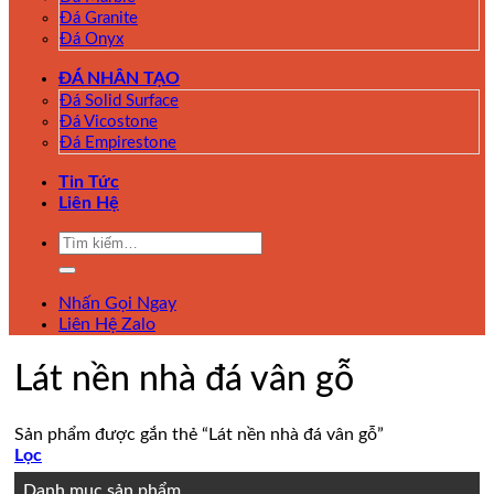
Đá Granite
Đá Onyx
ĐÁ NHÂN TẠO
Đá Solid Surface
Đá Vicostone
Đá Empirestone
Tin Tức
Liên Hệ
Tìm
kiếm:
Nhấn Gọi Ngay
Liên Hệ Zalo
Lát nền nhà đá vân gỗ
Sản phẩm được gắn thẻ “Lát nền nhà đá vân gỗ”
Lọc
Danh mục sản phẩm