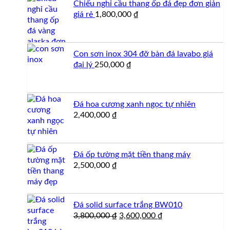
Chiếu nghỉ cầu thang ốp đá đẹp đơn giản
giá rẻ
1,800,000
₫
Con sơn inox 304 đỡ bàn đá lavabo giá
đại lý
250,000
₫
Đá hoa cương xanh ngọc tự nhiên
2,400,000
₫
Đá ốp tường mặt tiền thang máy
2,500,000
₫
Đá solid surface trắng BW010
Giá
Giá
3,800,000
₫
3,600,000
₫
gốc
hiện