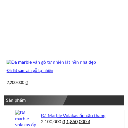
Đá lát sàn vân gỗ tự nhiên
2,200,000
₫
Sản phẩm
Đá Marble Volakas ốp cầu thang
Giá
Giá
2,100,000
₫
1,850,000
₫
gốc
hiện