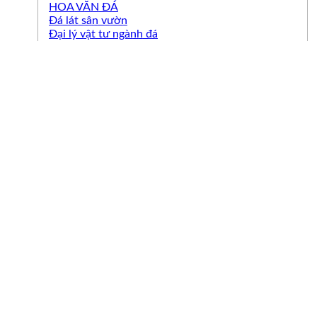
HOA VĂN ĐÁ
Đá lát sân vườn
Đại lý vật tư ngành đá