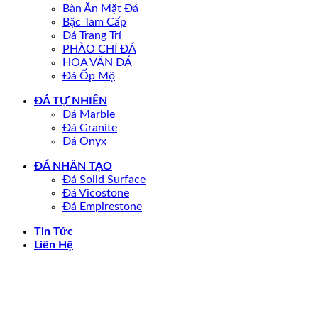
Bàn Ăn Mặt Đá
Bậc Tam Cấp
Đá Trang Trí
PHÀO CHỈ ĐÁ
HOA VĂN ĐÁ
Đá Ốp Mộ
ĐÁ TỰ NHIÊN
Đá Marble
Đá Granite
Đá Onyx
ĐÁ NHÂN TẠO
Đá Solid Surface
Đá Vicostone
Đá Empirestone
Tin Tức
Liên Hệ