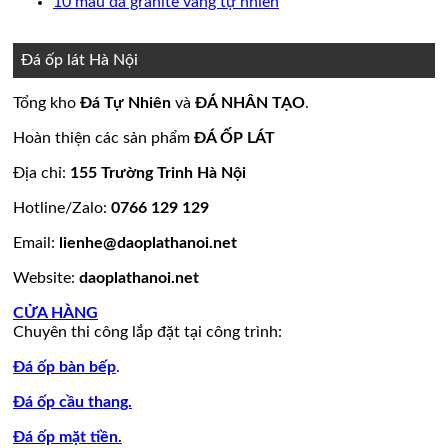
bình
có
Không
10 mẫu đá granite vàng tự nhiên
nền
thang
ốp
mộ
Bảng
luận
bình
có
ở
nhà
máy
mặt
đá
Giá
luận
bình
15
đẹp
tiền
ở
hoa
đá
luận
Đá ốp lát Hà Nội
mẫu
đẹp
Mẫu
ở
cương
hoa
đá
tranh
10
20
cương
Tổng kho
Đá Tự Nhiên
và
ĐÁ NHÂN TẠO
.
lamar
đá
mẫu
mẫu
100
đẹp
ốp
đá
mộ
mẫu
Hoàn thiện các sản phẩm
ĐÁ ỐP LÁT
còn
tường
granite
ốp
đá
hàng
đẹp
vàng
đá
tự
Địa chỉ:
155 Trường Trinh Hà Nội
giá
tự
đẹp
nhiên
Hotline/Zalo:
0766 129 129
tốt
nhiên
đẹp
làm
Email:
lienhe@daoplathanoi.net
bàn
bếp
Website:
daoplathanoi.net
bàn
lavabo
CỬA HÀNG
Chuyên thi công lắp đặt tại công trình:
Đá ốp bàn bếp
.
Đá ốp cầu thang.
Đá ốp mặt tiền.