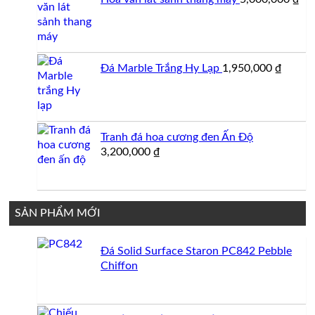
4,500,000 ₫.
Đá Marble Trắng Hy Lạp
1,950,000
₫
Tranh đá hoa cương đen Ấn Độ
3,200,000
₫
SẢN PHẨM MỚI
Đá Solid Surface Staron PC842 Pebble
Chiffon