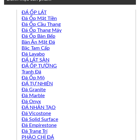
ĐÁ ỐP LÁT
Đá Ốp Mặt Tiền
Đá Ốp Cầu Thang
Đá Ốp Thang Máy
Đá Ốp Bàn Bếp
Bàn Ăn Mặt Đá
Bậc Tam Cấp
Đá Lavabo
ĐÁ LÁT SÀN
ĐÁ ỐP TƯỜNG
Tranh Đá
Đá Ốp Mộ
ĐÁ TỰ NHIÊN
Đá Granite
Đá Marble
Đá Onyx
ĐÁ NHÂN TẠO
Đá Vicostone
Đá Solid Surface
Đá Empirestone
Đá Trang Trí
PHÀO CHỈ ĐÁ