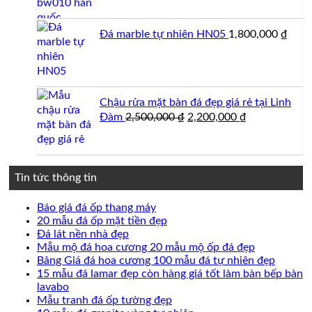
là:
tại
3,800,000 ₫.
là:
Đá marble tự nhiên HN05
1,800,000
₫
3,600,000 ₫.
Chậu rửa mặt bàn đá đẹp giá rẻ tại Linh
Giá
Giá
Đàm
2,500,000
₫
2,200,000
₫
gốc
hiện
là:
tại
2,500,000 ₫.
là:
2,200,000 ₫.
Tin tức thông tin
Không
Báo giá đá ốp thang máy
có
Không
20 mẫu đá ốp mặt tiền đẹp
Không
bình
có
Đá lát nền nhà đẹp
có
luận
bình
Không
Mẫu mộ đá hoa cương 20 mẫu mộ ốp đá đẹp
ở
bình
luận
có
Không
Bảng Giá đá hoa cương 100 mẫu đá tự nhiên đẹp
Báo
ở
luận
bình
có
15 mẫu đá lamar đẹp còn hàng giá tốt làm bàn bếp bàn
ở
giá
20
Không
luận
bình
lavabo
Đá
đá
mẫu
ở
có
Không
luận
Mẫu tranh đá ốp tường đẹp
lát
ốp
đá
Mẫu
ở