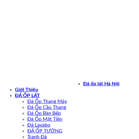
Bản quyền 2026 ©
daoplathanoi.net
Đá ốp lát Hà Nội
Giới Thiệu
ĐÁ ỐP LÁT
Đá Ốp Thang Máy
Đá Ốp Cầu Thang
Đá Ốp Bàn Bếp
Đá Ốp Mặt Tiền
Đá Lavabo
ĐÁ ỐP TƯỜNG
Tranh Đá