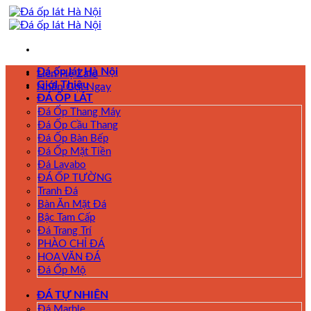
Skip
to
content
Đá ốp lát Hà Nội
Liên Hệ Zalo
Giới Thiệu
Nhấn Gọi Ngay
ĐÁ ỐP LÁT
Đá Ốp Thang Máy
Đá Ốp Cầu Thang
Đá Ốp Bàn Bếp
Đá Ốp Mặt Tiền
Đá Lavabo
ĐÁ ỐP TƯỜNG
Tranh Đá
Bàn Ăn Mặt Đá
Bậc Tam Cấp
Đá Trang Trí
PHÀO CHỈ ĐÁ
HOA VĂN ĐÁ
Đá Ốp Mộ
ĐÁ TỰ NHIÊN
Đá Marble