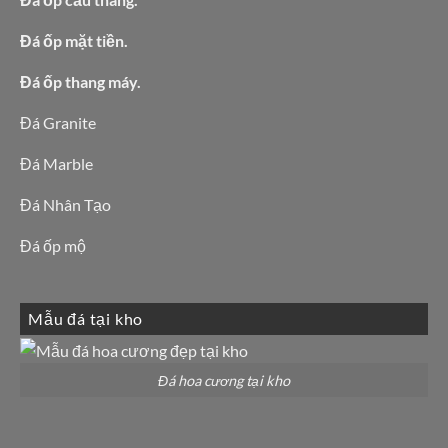
Đá ốp mặt tiền.
Đá ốp thang máy.
Đá Granite
Đá Marble
Đá Nhân Tạo
Đá ốp mộ
Mẫu đá tại kho
Đá hoa cương tại kho