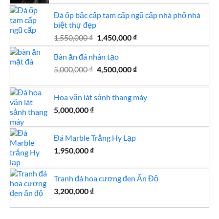
là:
tại
Đá ốp bậc cấp tam cấp ngũ cấp nhà phố nhà
850,000 ₫.
là:
biệt thự đẹp
750,000 ₫.
Giá
Giá
1,550,000
₫
1,450,000
₫
gốc
hiện
Bàn ăn đá nhân tạo
là:
tại
1,550,000 ₫.
là:
Giá
Giá
5,000,000
₫
4,500,000
₫
1,450,000 ₫.
gốc
hiện
là:
tại
Hoa văn lát sảnh thang máy
5,000,000 ₫.
là:
5,000,000
₫
4,500,000 ₫.
Đá Marble Trắng Hy Lạp
1,950,000
₫
Tranh đá hoa cương đen Ấn Độ
3,200,000
₫