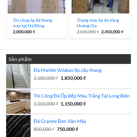
Thi công ốp đá thang
Thang máy ốp đá Vàng
máy tại Hà Đông
Hoàng Gia
Giá
Giá
2,000,000
₫
2,500,000
₫
2,450,000
₫
gốc
hiện
là:
tại
2,500,000 ₫.
là:
2,450,0
Sản phẩm
Đá Marble Volakas ốp cầu thang
Giá
Giá
2,100,000
₫
1,850,000
₫
gốc
hiện
là:
tại
Thi Công Đá Ốp Bếp Màu Trắng Tại Long Biên
2,100,000 ₫.
là:
Giá
1,850,000 ₫.
Giá
1,350,000
₫
1,150,000
₫
gốc
hiện
là:
tại
Đá Granite Đen Vân Mây
1,350,000 ₫.
là:
Giá
Giá
850,000
₫
750,000
₫
1,150,000 ₫.
gốc
hiện