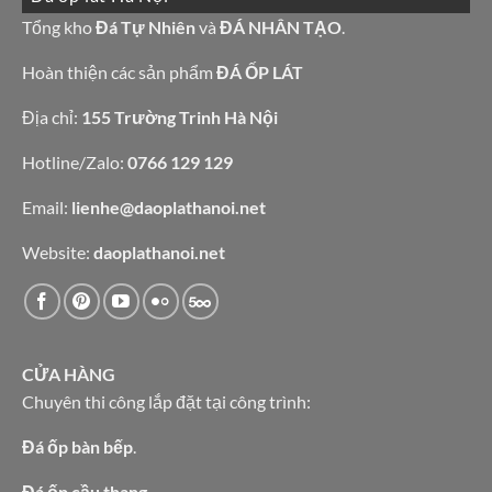
đá
bếp
granite
Tổng kho
Đá Tự Nhiên
và
ĐÁ NHÂN TẠO
.
bàn
vàng
lavabo
tự
nhiên
Hoàn thiện các sản phẩm
ĐÁ ỐP LÁT
Địa chỉ:
155 Trường Trinh Hà Nội
Hotline/Zalo:
0766 129 129
Email:
lienhe@daoplathanoi.net
Website:
daoplathanoi.net
CỬA HÀNG
Chuyên thi công lắp đặt tại công trình:
Đá ốp bàn bếp
.
Đá ốp cầu thang.