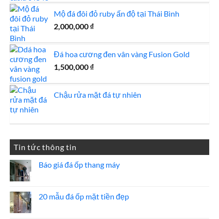
Mộ đá đôi đỏ ruby ấn độ tại Thái Bình
2,000,000
₫
Đá hoa cương đen vân vàng Fusion Gold
1,500,000
₫
Chậu rửa mặt đá tự nhiên
Tin tức thông tin
Báo giá đá ốp thang máy
Không
có
bình
luận
20 mẫu đá ốp mặt tiền đẹp
ở
Báo
Không
giá
có
đá