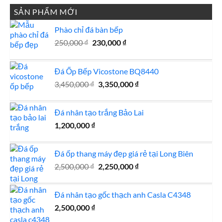
SẢN PHẨM MỚI
Phào chỉ đá bàn bếp
Giá
Giá
250,000
₫
230,000
₫
gốc
hiện
là:
tại
Đá Ốp Bếp Vicostone BQ8440
250,000 ₫.
là:
Giá
230,000 ₫.
Giá
3,450,000
₫
3,350,000
₫
gốc
hiện
là:
tại
Đá nhân tạo trắng Bảo Lai
3,450,000 ₫.
là:
1,200,000
₫
3,350,000 ₫.
Đá ốp thang máy đẹp giá rẻ tại Long Biên
Giá
Giá
2,500,000
₫
2,250,000
₫
gốc
hiện
là:
tại
Đá nhân tạo gốc thạch anh Casla C4348
2,500,000 ₫.
là:
2,500,000
₫
2,250,000 ₫.