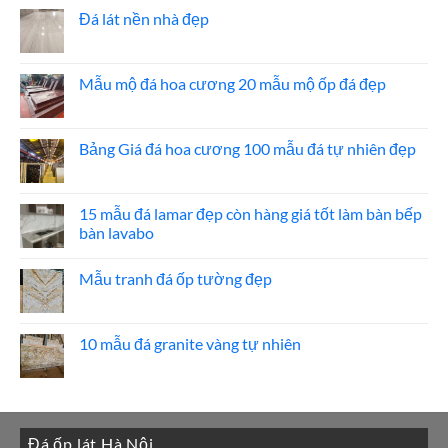
bình
ốp
luận
Đá lát nền nhà đẹp
thang
ở
máy
20
Không
mẫu
có
đá
bình
ốp
luận
Mẫu mộ đá hoa cương 20 mẫu mộ ốp đá đẹp
mặt
ở
tiền
Đá
Không
đẹp
lát
có
nền
bình
nhà
luận
Bảng Giá đá hoa cương 100 mẫu đá tự nhiên đẹp
đẹp
ở
Mẫu
Không
mộ
có
đá
bình
hoa
luận
15 mẫu đá lamar đẹp còn hàng giá tốt làm bàn bếp
cương
ở
bàn lavabo
20
Bảng
mẫu
Giá
Không
mộ
đá
có
ốp
hoa
Mẫu tranh đá ốp tường đẹp
bình
đá
cương
luận
đẹp
100
Không
ở
mẫu
có
15
đá
bình
mẫu
tự
luận
10 mẫu đá granite vàng tự nhiên
đá
nhiên
ở
lamar
đẹp
Mẫu
Không
đẹp
tranh
có
còn
đá
bình
hàng
ốp
luận
giá
tường
ở
tốt
đẹp
10
làm
Đá ốp lát Hà Nội
mẫu
bàn