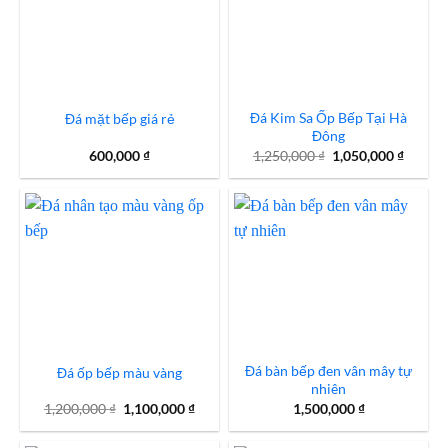
Đá Kim Sa Ốp Bếp Tại Hà
Đá mặt bếp giá rẻ
Đông
Giá
Giá
600,000
₫
1,250,000
₫
1,050,000
₫
gốc
hiện
là:
tại
1,250,000 ₫.
là:
1,050,0
Đá bàn bếp đen vân mây tự
Đá ốp bếp màu vàng
nhiên
Giá
Giá
1,200,000
₫
1,100,000
₫
1,500,000
₫
gốc
hiện
là:
tại