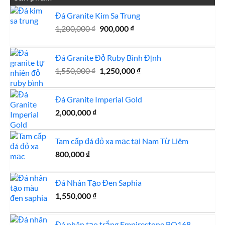
Đá Granite Kim Sa Trung
Giá
Giá
1,200,000
₫
900,000
₫
gốc
hiện
là:
tại
Đá Granite Đỏ Ruby Bình Định
1,200,000 ₫.
là:
Giá
900,000 ₫.
Giá
1,550,000
₫
1,250,000
₫
gốc
hiện
là:
tại
Đá Granite Imperial Gold
1,550,000 ₫.
là:
2,000,000
₫
1,250,000 ₫.
Tam cấp đá đỏ xa mạc tại Nam Từ Liêm
800,000
₫
Đá Nhân Tạo Đen Saphia
1,550,000
₫
Đá nhân tạo trắng Empirestone BQ168