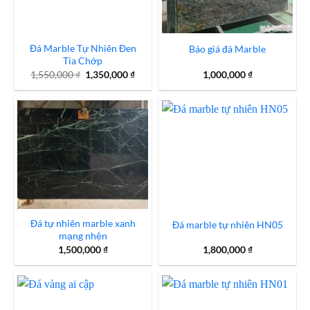
Đá Marble Tự Nhiên Đen
Báo giá đá Marble
Tia Chớp
Giá
Giá
1,550,000
₫
1,350,000
₫
1,000,000
₫
gốc
hiện
là:
tại
1,550,000 ₫.
là:
1,350,000 ₫.
Đá tự nhiên marble xanh
Đá marble tự nhiên HN05
mạng nhện
1,500,000
₫
1,800,000
₫