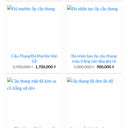
là:
tại
4,000,000 ₫.
là:
3,700,0
Cầu Thang Đá Marble Vân
Đá nhân tạo ốp cầu thang
Gỗ
màu trắng vân đẹp giá rẻ
Giá
Giá
Giá
Giá
1,900,000
₫
1,700,000
₫
1,000,000
₫
900,000
₫
gốc
hiện
gốc
hiện
là:
tại
là:
tại
1,900,000 ₫.
là:
1,000,000 ₫.
là:
1,700,000 ₫.
900,000