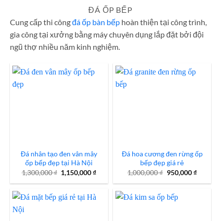
2,500,000 ₫.
là:
ĐÁ ỐP BẾP
2,200,000 ₫.
Cung cấp thi công
đá ốp bàn bếp
hoàn thiện tại công trình,
gia công tại xưởng bằng máy chuyên dụng lắp đặt bởi đội
ngũ thợ nhiều năm kinh nghiệm.
Đá nhân tạo đen vân mây
Đá hoa cương đen rừng ốp
ốp bếp đẹp tại Hà Nội
bếp đẹp giá rẻ
Giá
Giá
Giá
Giá
1,300,000
₫
1,150,000
₫
1,000,000
₫
950,000
₫
gốc
hiện
gốc
hiện
là:
tại
là:
tại
1,300,000 ₫.
là:
1,000,000 ₫.
là:
1,150,000 ₫.
950,000