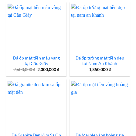
Đá ốp mặt tiền màu vàng
Đá ốp tường mặt tiền đẹp
tại Cầu Giấy
tại Nam An Khánh
Giá
Giá
2,600,000
₫
2,300,000
₫
1,850,000
₫
gốc
hiện
là:
tại
2,600,000 ₫.
là:
2,300,000 ₫.
Đá Granite Đen Kim Sa Ốp
Đá Marble vàng hoàng gia