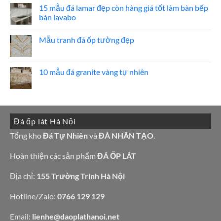
hoa
luận
15 mẫu đá lamar đẹp còn hàng giá tốt làm bàn bếp
cương
ở
bàn lavabo
20
Bảng
mẫu
Giá
Không
mộ
đá
có
ốp
hoa
Mẫu tranh đá ốp tường đẹp
bình
đá
cương
luận
đẹp
100
Không
ở
mẫu
có
15
đá
bình
mẫu
tự
luận
10 mẫu đá granite vàng tự nhiên
đá
nhiên
ở
lamar
đẹp
Mẫu
Không
đẹp
tranh
có
còn
đá
bình
hàng
ốp
luận
giá
tường
ở
tốt
đẹp
10
làm
Đá ốp lát Hà Nội
mẫu
bàn
đá
bếp
granite
Tổng kho
Đá Tự Nhiên
và
ĐÁ NHÂN TẠO
.
bàn
vàng
lavabo
tự
nhiên
Hoàn thiện các sản phẩm
ĐÁ ỐP LÁT
Địa chỉ:
155 Trường Trinh Hà Nội
Hotline/Zalo:
0766 129 129
Email:
lienhe@daoplathanoi.net