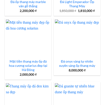
Đá ốp thang máy marble
Đá Light Emperador Ốp
vân gỗ thẳng
Thang Máy
Giá
Giá
2,200,000
₫
1,850,000
₫
1,810,000
₫
gốc
hiện
là:
tại
1,850,000 ₫.
là:
1,810,0
Mặt tiền thang máy ốp đá
Đá onyx vàng tự nhiên
hoa cương solarius đep tại
xuyên sáng ốp thang máy
Hà Đông
8,000,000
₫
2,000,000
₫