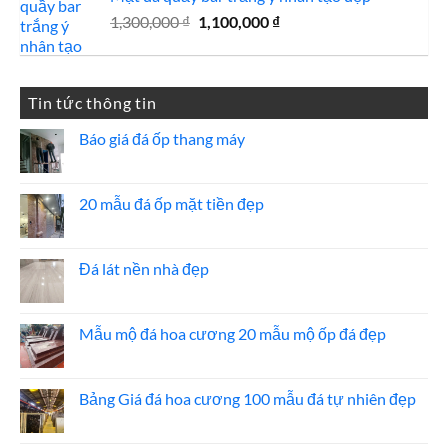
800,000 ₫.
là:
Giá
Giá
1,300,000
₫
1,100,000
750,000 ₫.
₫
gốc
hiện
là:
tại
1,300,000 ₫.
là:
Tin tức thông tin
1,100,000 ₫.
Báo giá đá ốp thang máy
Không
có
bình
luận
20 mẫu đá ốp mặt tiền đẹp
ở
Báo
Không
giá
có
đá
bình
ốp
luận
Đá lát nền nhà đẹp
thang
ở
máy
20
Không
mẫu
có
đá
bình
ốp
luận
Mẫu mộ đá hoa cương 20 mẫu mộ ốp đá đẹp
mặt
ở
tiền
Đá
Không
đẹp
lát
có
nền
bình
nhà
luận
Bảng Giá đá hoa cương 100 mẫu đá tự nhiên đẹp
đẹp
ở
Mẫu
Không
mộ
có
đá
bình