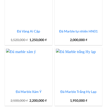
Đá Vàng Ai Cập
Đá Marble tự nhiên HN01
Giá
Giá
1,520,000
₫
1,250,000
₫
2,000,000
₫
gốc
hiện
là:
tại
1,520,000 ₫.
là:
1,250,000 ₫.
Đá Marble Xám Ý
Đá Marble Trắng Hy Lạp
Giá
Giá
2,500,000
₫
2,200,000
₫
1,950,000
₫
gốc
hiện
là:
tại