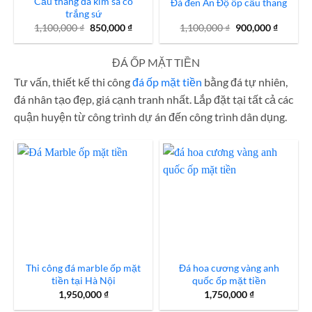
Cầu thang đá kim sa cổ
Đá đen Ấn Độ ốp cầu thang
trắng sứ
Giá
Giá
Giá
Giá
1,100,000
₫
850,000
₫
1,100,000
₫
900,000
₫
gốc
hiện
gốc
hiện
là:
tại
là:
tại
1,100,000 ₫.
là:
1,100,000 ₫.
là:
ĐÁ ỐP MẶT TIỀN
850,000 ₫.
900,000
Tư vấn, thiết kế thi công
đá ốp mặt tiền
bằng đá tự nhiên,
đá nhân tạo đẹp, giá cạnh tranh nhất. Lắp đặt tại tất cả các
quận huyện từ công trình dự án đến công trình dân dụng.
Thi công đá marble ốp mặt
Đá hoa cương vàng anh
tiền tại Hà Nội
quốc ốp mặt tiền
1,950,000
₫
1,750,000
₫