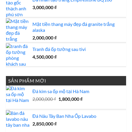
3,000,000
₫
Mặt tiền thang máy đẹp đá granite trắng
alaska
2,000,000
₫
Tranh đá ốp tường sau tivi
4,500,000
₫
SẢN PHẨM MỚI
Đá kim sa ốp mộ tại Hà Nam
Giá
Giá
2,000,000
₫
1,800,000
₫
gốc
hiện
là:
tại
Đá Nâu Tây Ban Nha Ốp Lavabo
2,000,000 ₫.
là:
1,800,000 ₫.
2,850,000
₫