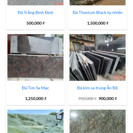
Đá Trắng Bình Định
Đá Titanium Black tự nhiên
500,000
₫
1,500,000
₫
Đá Tím Sa Mạc
Đá kim sa trung Ấn Độ
Giá
Giá
1,250,000
₫
950,000
₫
900,000
₫
gốc
hiện
là:
tại
950,000 ₫.
là:
900,000 