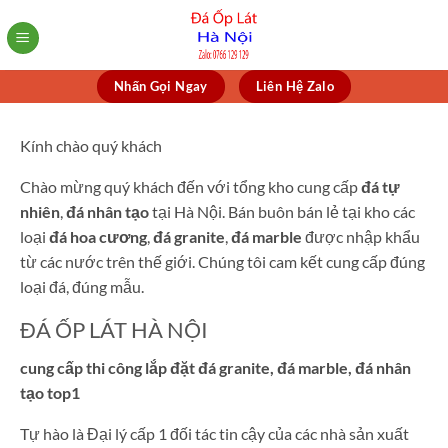
Skip
to
content
Nhấn Gọi Ngay
Liên Hệ Zalo
Kính chào quý khách
Chào mừng quý khách đến với tổng kho cung cấp
đá tự
nhiên
,
đá nhân tạo
tại Hà Nội. Bán buôn bán lẻ tại kho các
loại
đá hoa cương
,
đá granite
,
đá marble
được nhập khẩu
từ các nước trên thế giới. Chúng tôi cam kết cung cấp đúng
loại đá, đúng mẫu.
ĐÁ ỐP LÁT HÀ NỘI
cung cấp thi công lắp đặt đá granite, đá marble, đá nhân
tạo top1
Tự hào là Đại lý cấp 1 đối tác tin cậy của các nhà sản xuất