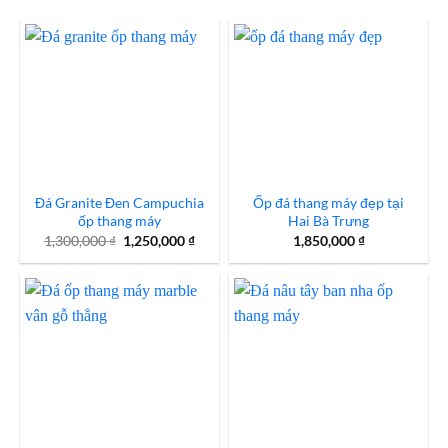
Đá Granite Đen Campuchia
Ốp đá thang máy đẹp tại
ốp thang máy
Hai Bà Trưng
Giá
Giá
1,300,000
₫
1,250,000
₫
1,850,000
₫
gốc
hiện
là:
tại
1,300,000 ₫.
là:
1,250,000 ₫.