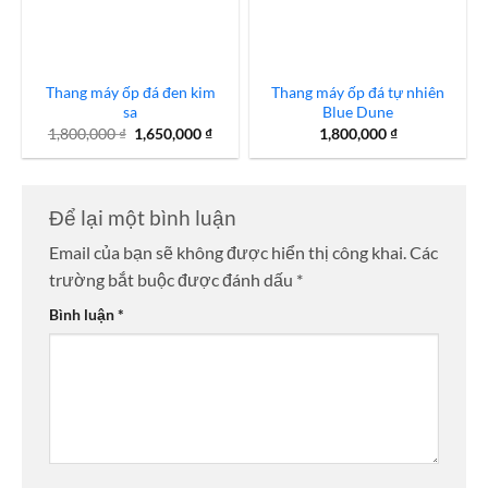
Thang máy ốp đá đen kim
Thang máy ốp đá tự nhiên
sa
Blue Dune
Giá
Giá
1,800,000
₫
1,650,000
₫
1,800,000
₫
gốc
hiện
là:
tại
1,800,000 ₫.
là:
1,650,000 ₫.
Để lại một bình luận
Email của bạn sẽ không được hiển thị công khai.
Các
trường bắt buộc được đánh dấu
*
Bình luận
*