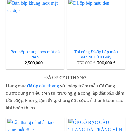
1,200,000 ₫.
là:
1,100,000 ₫.
Bàn bếp khung inox mặt đá
Thi công Đá ốp bếp màu
đẹp
đen tại Cầu Giấy
Giá
Giá
2,500,000
₫
750,000
₫
700,000
₫
gốc
hiện
là:
tại
750,000 ₫.
là:
ĐÁ ỐP CẦU THANG
700,000 
Hạng mục
đá ốp cầu thang
với hàng trăm mẫu đá đang
được dùng nhiều trên thị trường, gia công lắp đặt bảo đảm
bền, đẹp, không tạm ứng, không đặt cọc chỉ thanh toán sau
khi hoàn thiện.