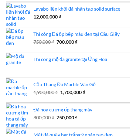
Lavabo liền khối đá nhân tạo solid surface
12,000,000
₫
Thi công Đá ốp bếp màu đen tại Cầu Giấy
Giá
Giá
750,000
₫
700,000
₫
gốc
hiện
là:
tại
Thi công mộ đá granite tại Ứng Hòa
750,000 ₫.
là:
700,000 ₫.
Cầu Thang Đá Marble Vân Gỗ
Giá
Giá
1,900,000
₫
1,700,000
₫
gốc
hiện
là:
tại
Đá hoa cương ốp thang máy
1,900,000 ₫.
là:
Giá
Giá
800,000
₫
750,000
₫
1,700,000 ₫.
gốc
hiện
là:
tại
Mặt đá quầy bar trắng ý nhân tạo đẹp