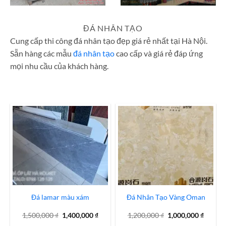
ĐÁ NHÂN TẠO
Cung cấp thi công đá nhân tạo đẹp giá rẻ nhất tại Hà Nội.
Sẵn hàng các mẫu
đá nhân tạo
cao cấp và giá rẻ đáp ứng
mọi nhu cầu của khách hàng.
Đá lamar màu xám
Đá Nhân Tạo Vàng Oman
Giá
Giá
Giá
Giá
1,500,000
₫
1,400,000
₫
1,200,000
₫
1,000,000
₫
gốc
hiện
gốc
hiện