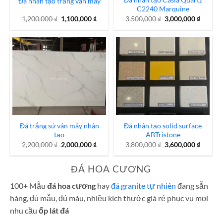
Đá nhân tạo trắng vân mây
C2240 Marquine
Giá
Giá
Giá
Giá
1,200,000
₫
1,100,000
₫
3,500,000
₫
3,000,000
₫
gốc
hiện
gốc
hiện
là:
tại
là:
tại
1,200,000 ₫.
là:
3,500,000 ₫.
là:
1,100,000 ₫.
3,000,0
Đá trắng sứ vân mây nhân
Đá nhân tạo solid surface
tạo
ABTristone
Giá
Giá
Giá
Giá
2,200,000
₫
2,000,000
₫
3,800,000
₫
3,600,000
₫
gốc
hiện
gốc
hiện
là:
tại
là:
tại
2,200,000 ₫.
là:
3,800,000 ₫.
là:
ĐÁ HOA CƯƠNG
2,000,000 ₫.
3,600,0
100+ Mẫu
đá hoa cương
hay
đá granite tự nhiên
đang sẵn
hàng, đủ mẫu, đủ màu, nhiều kích thước giá rẻ phục vụ mọi
nhu cầu
ốp
lát
đá