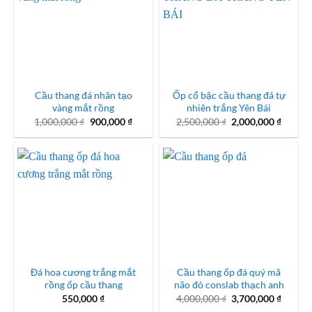
Cầu thang đá nhân tạo
Ốp cổ bậc cầu thang đá tự
vàng mắt rồng
nhiên trắng Yên Bái
Giá
Giá
Giá
Giá
1,000,000
₫
900,000
₫
2,500,000
₫
2,000,000
₫
gốc
hiện
gốc
hiện
là:
tại
là:
tại
1,000,000 ₫.
là:
2,500,000 ₫.
là:
900,000 ₫.
2,000,0
Đá hoa cương trắng mắt
Cầu thang ốp đá quý mã
rồng ốp cầu thang
não đỏ conslab thạch anh
Giá
Giá
550,000
₫
4,000,000
₫
3,700,000
₫
gốc
hiện