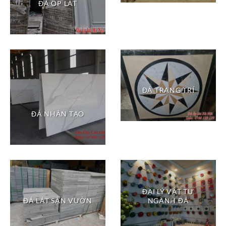
ĐÁ ỐP LÁT
ĐÁ TRANG TRÍ
ĐÁ NHÂN TẠO
ĐẠI LÝ VẬT TƯ
ĐÁ LÁT SÂN VƯỜN
NGÀNH ĐÁ