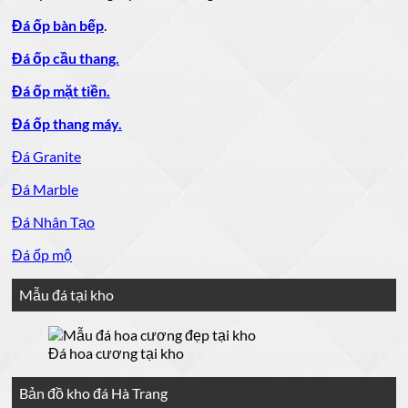
Đá ốp bàn bếp
.
Đá ốp cầu thang.
Đá ốp mặt tiền.
Đá ốp thang máy.
Đá Granite
Đá Marble
Đá Nhân Tạo
Đá ốp mộ
Mẫu đá tại kho
Đá hoa cương tại kho
Bản đồ kho đá Hà Trang