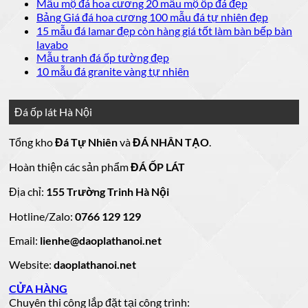
luận
bình
có
Không
Mẫu mộ đá hoa cương 20 mẫu mộ ốp đá đẹp
ở
luận
bình
có
Không
Bảng Giá đá hoa cương 100 mẫu đá tự nhiên đẹp
Báo
ở
luận
bình
có
15 mẫu đá lamar đẹp còn hàng giá tốt làm bàn bếp bàn
giá
ở
20
luận
bình
Không
lavabo
đá
mẫu
Đá
ở
luận
có
Không
Mẫu tranh đá ốp tường đẹp
ốp
đá
lát
Mẫu
ở
bình
có
Không
10 mẫu đá granite vàng tự nhiên
thang
nền
ốp
mộ
Bảng
luận
bình
có
máy
nhà
mặt
ở
luận
đá
Giá
bình
đẹp
tiền
ở
đá
15
luận
hoa
Đá ốp lát Hà Nội
mẫu
đẹp
Mẫu
ở
cương
hoa
cương
đá
tranh
10
20
Tổng kho
Đá Tự Nhiên
và
ĐÁ NHÂN TẠO
.
đá
mẫu
mẫu
100
lamar
mẫu
đẹp
ốp
đá
mộ
Hoàn thiện các sản phẩm
ĐÁ ỐP LÁT
đá
còn
tường
granite
ốp
hàng
vàng
tự
đẹp
đá
Địa chỉ:
155 Trường Trinh Hà Nội
giá
tự
nhiên
đẹp
Hotline/Zalo:
tốt
0766 129 129
nhiên
đẹp
làm
Email:
lienhe@daoplathanoi.net
bàn
bếp
Website:
daoplathanoi.net
bàn
lavabo
CỬA HÀNG
Chuyên thi công lắp đặt tại công trình: