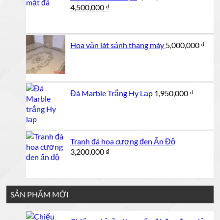
Giá
Giá
4,500,000
₫
gốc
hiện
là:
tại
5,000,000 ₫.
là:
Hoa văn lát sảnh thang máy
5,000,000
₫
4,500,000 ₫.
Đá Marble Trắng Hy Lạp
1,950,000
₫
Tranh đá hoa cương đen Ấn Độ
3,200,000
₫
SẢN PHẨM MỚI