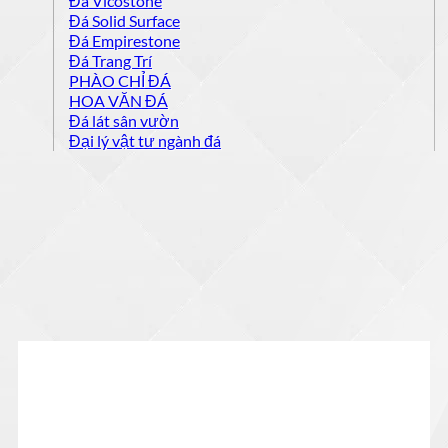
Đá Vicostone
Đá Solid Surface
Đá Empirestone
Đá Trang Trí
PHÀO CHỈ ĐÁ
HOA VĂN ĐÁ
Đá lát sân vườn
Đại lý vật tư ngành đá