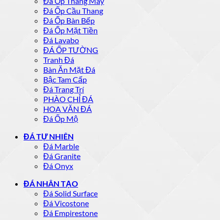
Đá Ốp Thang Máy
Đá Ốp Cầu Thang
Đá Ốp Bàn Bếp
Đá Ốp Mặt Tiền
Đá Lavabo
ĐÁ ỐP TƯỜNG
Tranh Đá
Bàn Ăn Mặt Đá
Bậc Tam Cấp
Đá Trang Trí
PHÀO CHỈ ĐÁ
HOA VĂN ĐÁ
Đá Ốp Mộ
ĐÁ TỰ NHIÊN
Đá Marble
Đá Granite
Đá Onyx
ĐÁ NHÂN TẠO
Đá Solid Surface
Đá Vicostone
Đá Empirestone