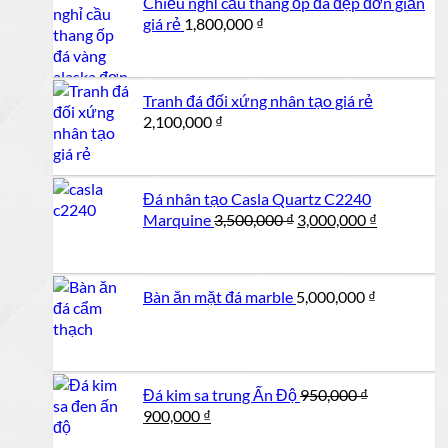
Chiếu nghỉ cầu thang ốp đá đẹp đơn giản
giá rẻ
1,800,000
₫
Tranh đá đối xứng nhân tạo giá rẻ
2,100,000
₫
Đá nhân tạo Casla Quartz C2240
Giá
Giá
Marquine
3,500,000
₫
3,000,000
₫
gốc
hiện
là:
tại
3,500,000 ₫.
là:
Bàn ăn mặt đá marble
5,000,000
₫
3,000,000 
Đá kim sa trung Ấn Độ
950,000
₫
Giá
Giá
900,000
₫
gốc
hiện