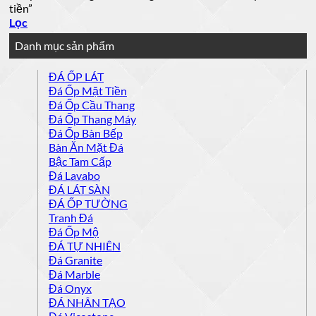
tiền”
Lọc
Danh mục sản phẩm
ĐÁ ỐP LÁT
Đá Ốp Mặt Tiền
Đá Ốp Cầu Thang
Đá Ốp Thang Máy
Đá Ốp Bàn Bếp
Bàn Ăn Mặt Đá
Bậc Tam Cấp
Đá Lavabo
ĐÁ LÁT SÀN
ĐÁ ỐP TƯỜNG
Tranh Đá
Đá Ốp Mộ
ĐÁ TỰ NHIÊN
Đá Granite
Đá Marble
Đá Onyx
ĐÁ NHÂN TẠO