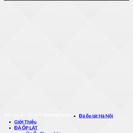
Bản quyền 2026 ©
daoplathanoi.net
Đá ốp lát Hà Nội
Giới Thiệu
ĐÁ ỐP LÁT