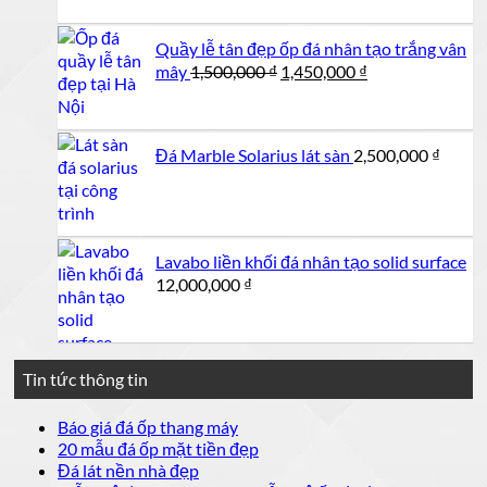
là:
tại
950,000 ₫.
là:
Quầy lễ tân đẹp ốp đá nhân tạo trắng vân
900,000 ₫.
Giá
Giá
mây
1,500,000
₫
1,450,000
₫
gốc
hiện
là:
tại
1,500,000 ₫.
là:
Đá Marble Solarius lát sàn
2,500,000
₫
1,450,000 ₫.
Lavabo liền khối đá nhân tạo solid surface
12,000,000
₫
Tin tức thông tin
Không
Báo giá đá ốp thang máy
có
Không
20 mẫu đá ốp mặt tiền đẹp
bình
có
Không
Đá lát nền nhà đẹp