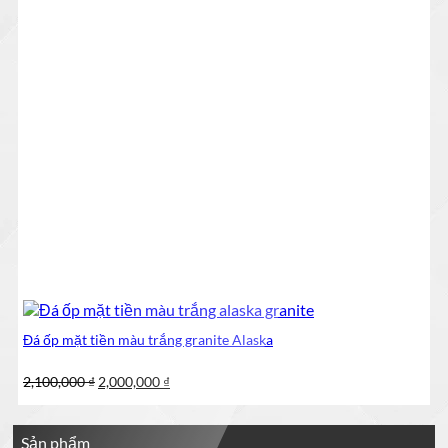
Đá ốp mặt tiền màu trắng granite Alaska
Giá
Giá
2,100,000
₫
2,000,000
₫
gốc
hiện
là:
tại
2,100,000 ₫.
là:
Sản phẩm