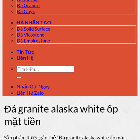
Đá Granite
Đá Onyx
ĐÁ NHÂN TẠO
Đá Solid Surface
Đá Vicostone
Đá Empirestone
Tin Tức
Liên Hệ
Tìm
kiếm:
Nhấn Gọi Ngay
Liên Hệ Zalo
Đá granite alaska white ốp
mặt tiền
Sản phẩm được gắn thẻ “Đá granite alaska white ốp mặt