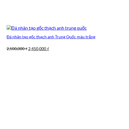
Đá nhân tạo gốc thạch anh Trung Quốc màu trắng
Giá
Giá
2,500,000
₫
2,450,000
₫
gốc
hiện
là:
tại
2,500,000 ₫.
là:
2,450,000 ₫.