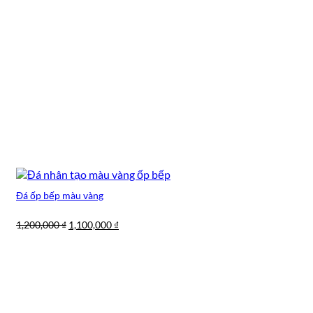
Đá ốp bếp màu vàng
Giá
Giá
1,200,000
₫
1,100,000
₫
gốc
hiện
là:
tại
1,200,000 ₫.
là:
1,100,000 ₫.