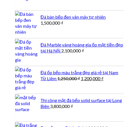
gốc
hiện
là:
tại
1,250,000 ₫.
là:
Đá bàn bếp đen vân mây tự nhiên
1,100,000 ₫.
1,500,000
₫
Đá Marble vàng hoàng gia ốp mặt tiền đẹp
tại Hà Nội
2,100,000
₫
Đá ốp bếp màu trắng đẹp giá rẻ tại Nam
Giá
Giá
Từ Liêm
1,250,000
₫
1,200,000
₫
gốc
hiện
là:
tại
1,250,000 ₫.
là:
Thi công mặt đá bếp solid surface tại Long
1,200,000 ₫.
Biên
3,800,000
₫