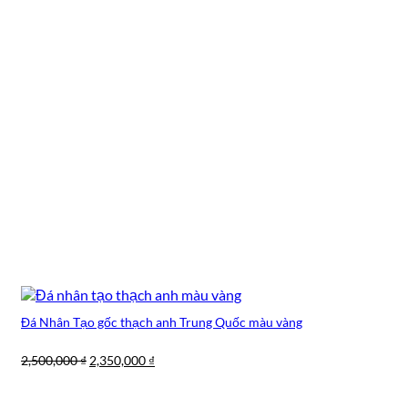
Đá Nhân Tạo gốc thạch anh Trung Quốc màu vàng
Giá
Giá
2,500,000
₫
2,350,000
₫
gốc
hiện
là:
tại
2,500,000 ₫.
là: