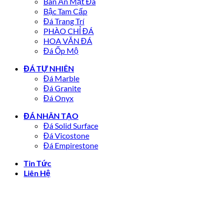
Bàn Ăn Mặt Đá
Bậc Tam Cấp
Đá Trang Trí
PHÀO CHỈ ĐÁ
HOA VĂN ĐÁ
Đá Ốp Mộ
ĐÁ TỰ NHIÊN
Đá Marble
Đá Granite
Đá Onyx
ĐÁ NHÂN TẠO
Đá Solid Surface
Đá Vicostone
Đá Empirestone
Tin Tức
Liên Hệ