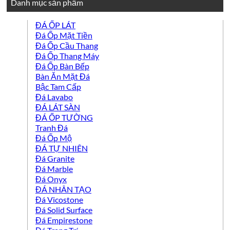
Danh mục sản phẩm
ĐÁ ỐP LÁT
Đá Ốp Mặt Tiền
Đá Ốp Cầu Thang
Đá Ốp Thang Máy
Đá Ốp Bàn Bếp
Bàn Ăn Mặt Đá
Bậc Tam Cấp
Đá Lavabo
ĐÁ LÁT SÀN
ĐÁ ỐP TƯỜNG
Tranh Đá
Đá Ốp Mộ
ĐÁ TỰ NHIÊN
Đá Granite
Đá Marble
Đá Onyx
ĐÁ NHÂN TẠO
Đá Vicostone
Đá Solid Surface
Đá Empirestone