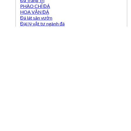
Đá Trang Trí
PHÀO CHỈ ĐÁ
HOA VĂN ĐÁ
Đá lát sân vườn
Đại lý vật tư ngành đá