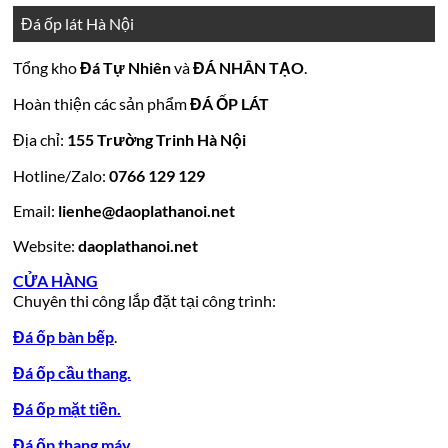
ở
luận
đá
Giá
bình
đẹp
tiền
ở
đá
15
luận
hoa
Đá ốp lát Hà Nội
mẫu
đẹp
Mẫu
ở
cương
hoa
cương
đá
tranh
10
20
Tổng kho
Đá Tự Nhiên
và
ĐÁ NHÂN TẠO
.
đá
mẫu
mẫu
100
lamar
mẫu
đẹp
ốp
đá
mộ
Hoàn thiện các sản phẩm
ĐÁ ỐP LÁT
đá
còn
tường
granite
ốp
hàng
vàng
tự
đẹp
đá
Địa chỉ:
155 Trường Trinh Hà Nội
giá
tự
nhiên
đẹp
Hotline/Zalo:
tốt
0766 129 129
nhiên
đẹp
làm
Email:
lienhe@daoplathanoi.net
bàn
bếp
Website:
daoplathanoi.net
bàn
lavabo
CỬA HÀNG
Chuyên thi công lắp đặt tại công trình:
Đá ốp bàn bếp
.
Đá ốp cầu thang.
Đá ốp mặt tiền.
Đá ốp thang máy.