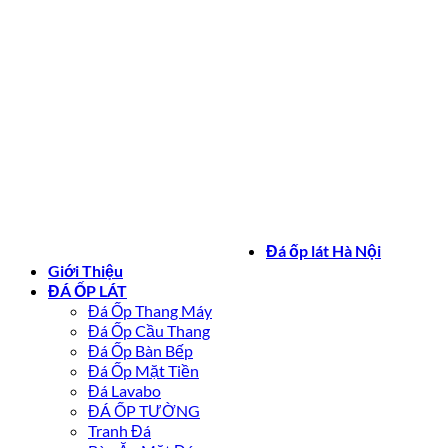
Bản quyền 2026 ©
daoplathanoi.net
Đá ốp lát Hà Nội
Giới Thiệu
ĐÁ ỐP LÁT
Đá Ốp Thang Máy
Đá Ốp Cầu Thang
Đá Ốp Bàn Bếp
Đá Ốp Mặt Tiền
Đá Lavabo
ĐÁ ỐP TƯỜNG
Tranh Đá