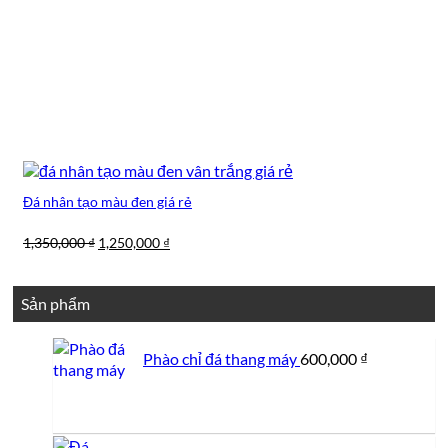
Đá nhân tạo màu đen giá rẻ
Giá
Giá
1,350,000
₫
1,250,000
₫
gốc
hiện
là:
tại
1,350,000 ₫.
là:
Sản phẩm
1,250,000 ₫.
Phào chỉ đá thang máy
600,000
₫