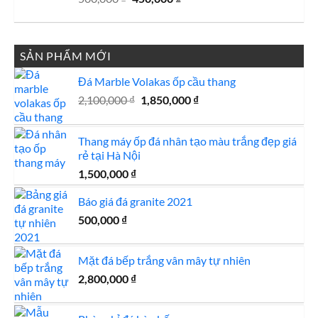
gốc
hiện
là:
tại
500,000 ₫.
là:
SẢN PHẨM MỚI
450,000 ₫.
Đá Marble Volakas ốp cầu thang
Giá
Giá
2,100,000
₫
1,850,000
₫
gốc
hiện
là:
tại
Thang máy ốp đá nhân tạo màu trắng đẹp giá
2,100,000 ₫.
là:
rẻ tại Hà Nội
1,850,000 ₫.
1,500,000
₫
Báo giá đá granite 2021
500,000
₫
Mặt đá bếp trắng vân mây tự nhiên
2,800,000
₫