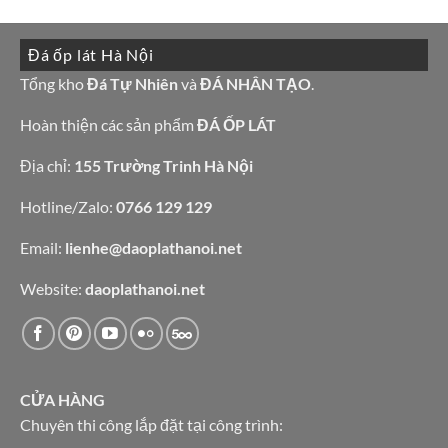
đá
bình
hàng
ốp
luận
giá
tường
ở
tốt
đẹp
10
làm
Đá ốp lát Hà Nội
mẫu
bàn
đá
bếp
granite
Tổng kho
Đá Tự Nhiên
và
ĐÁ NHÂN TẠO
.
bàn
vàng
lavabo
tự
nhiên
Hoàn thiện các sản phẩm
ĐÁ ỐP LÁT
Địa chỉ:
155 Trường Trinh Hà Nội
Hotline/Zalo:
0766 129 129
Email:
lienhe@daoplathanoi.net
Website:
daoplathanoi.net
CỬA HÀNG
Chuyên thi công lắp đặt tại công trình: