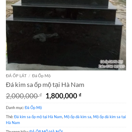
ĐÁ ỐP LÁT
/
Đá Ốp Mộ
Đá kim sa ốp mộ tại Hà Nam
Giá
Giá
2,000,000
1,800,000
₫
₫
gốc
hiện
Danh mục:
Đá Ốp Mộ
là:
tại
2,000,000 ₫.
là:
Thẻ:
Đá kim sa ốp mộ tại Hà Nam
,
Mộ ốp đá kim sa
,
Mộ ốp đá kim sa tại
1,800,000 ₫.
Hà Nam
Thương hiệu:
ĐÁ ỐP MỘ HÀ NỘI