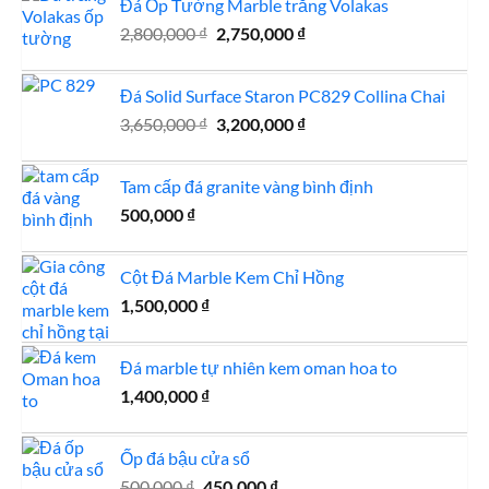
Đá Ốp Tường Marble trắng Volakas
2,500,000 ₫.
là:
Giá
Giá
2,800,000
₫
2,750,000
₫
2,450,000 ₫.
gốc
hiện
là:
tại
Đá Solid Surface Staron PC829 Collina Chai
2,800,000 ₫.
là:
Giá
Giá
3,650,000
₫
3,200,000
₫
2,750,000 ₫.
gốc
hiện
là:
tại
Tam cấp đá granite vàng bình định
3,650,000 ₫.
là:
500,000
₫
3,200,000 ₫.
Cột Đá Marble Kem Chỉ Hồng
1,500,000
₫
Đá marble tự nhiên kem oman hoa to
1,400,000
₫
Ốp đá bậu cửa sổ
Giá
Giá
500,000
₫
450,000
₫