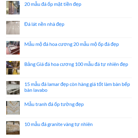
luận
20 mẫu đá ốp mặt tiền đẹp
ở
Báo
Không
giá
có
đá
bình
ốp
luận
Đá lát nền nhà đẹp
thang
ở
máy
20
Không
mẫu
có
đá
bình
ốp
luận
Mẫu mộ đá hoa cương 20 mẫu mộ ốp đá đẹp
mặt
ở
tiền
Đá
Không
đẹp
lát
có
nền
bình
nhà
luận
Bảng Giá đá hoa cương 100 mẫu đá tự nhiên đẹp
đẹp
ở
Mẫu
Không
mộ
có
đá
bình
hoa
luận
15 mẫu đá lamar đẹp còn hàng giá tốt làm bàn bếp
cương
ở
bàn lavabo
20
Bảng
mẫu
Giá
Không
mộ
đá
có
ốp
hoa
Mẫu tranh đá ốp tường đẹp
bình
đá
cương
luận
đẹp
100
Không
ở
mẫu
có
15
đá
bình
mẫu
tự
luận
10 mẫu đá granite vàng tự nhiên
đá
nhiên
ở
lamar
đẹp
Mẫu
Không
đẹp
tranh
có
còn