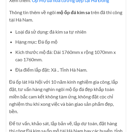
Xem thêm:
Ốp Mộ đá hoa cương đẹp tại Hà Đông
Thông tin thêm về ngôi
mộ ốp đá kim sa
trên đã thi công
tại Hà Nam.
Loại đá sử dụng: đá kim sa tự nhiên
Hạng mục: Đá ốp mộ
Kích thước mộ đá: Dài 1760mm x rộng 1070mm x
cao 1760mm.
Địa điểm lắp đặt: Xã .. Tỉnh Hà Nam.
Đá ốp lát Hà Nội với 10 năm kinh nghiệm gia công, lắp
đặt, tư vấn hàng nghìn ngôi mộ ốp đá đẹp khắp toàn
miền bắc cam kết không tạm ứng, không đặt cọc chỉ
nghiệm thu khi xong việc và bàn giao sản phẩm đẹp,
bền.
Để tư vấn, khảo sát, lập bản vẽ, lập dự toán, đặt hàng
thi công Đá kim sa ốp mộ tại Hà Nam hay các huyện, tỉnh