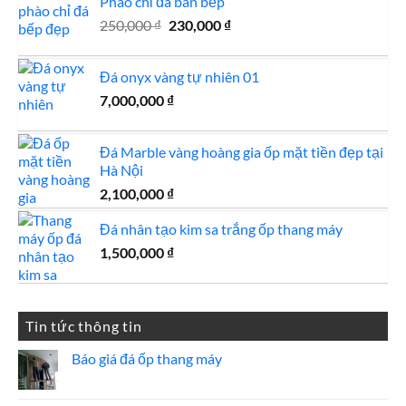
Phào chỉ đá bàn bếp
Giá
Giá
250,000
₫
230,000
₫
gốc
hiện
là:
tại
Đá onyx vàng tự nhiên 01
250,000 ₫.
là:
7,000,000
₫
230,000 ₫.
Đá Marble vàng hoàng gia ốp mặt tiền đẹp tại
Hà Nội
2,100,000
₫
Đá nhân tạo kim sa trắng ốp thang máy
1,500,000
₫
Tin tức thông tin
Báo giá đá ốp thang máy
Không
có
bình