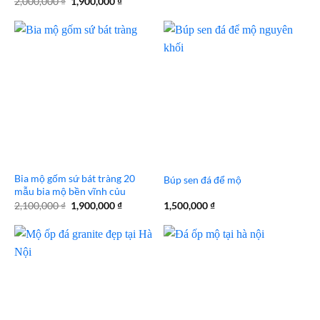
Giá
Giá
2,000,000
₫
1,900,000
₫
gốc
hiện
là:
tại
2,000,000 ₫.
là:
1,900,000 ₫.
Bia mộ gốm sứ bát tràng 20
Búp sen đá để mộ
mẫu bia mộ bền vĩnh củu
Giá
Giá
2,100,000
₫
1,900,000
₫
1,500,000
₫
gốc
hiện
là:
tại
2,100,000 ₫.
là:
1,900,000 ₫.