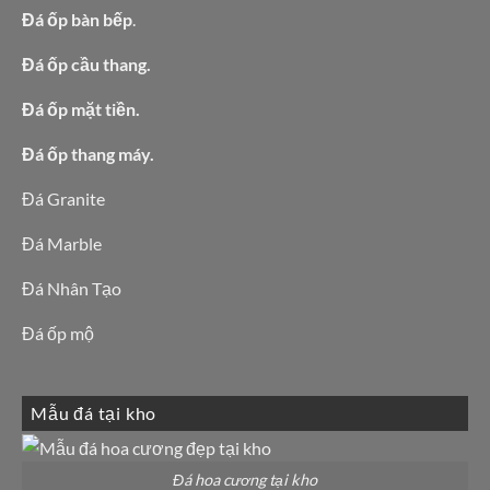
Đá ốp bàn bếp
.
Đá ốp cầu thang.
Đá ốp mặt tiền.
Đá ốp thang máy.
Đá Granite
Đá Marble
Đá Nhân Tạo
Đá ốp mộ
Mẫu đá tại kho
Đá hoa cương tại kho