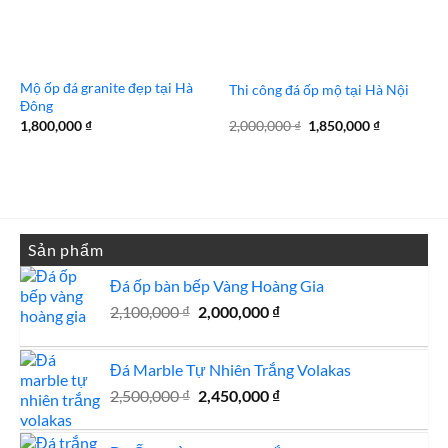
Mộ ốp đá granite đẹp tại Hà
Thi công đá ốp mộ tại Hà Nội
Đông
Giá
Giá
1,800,000
₫
2,000,000
₫
1,850,000
₫
gốc
hiện
là:
tại
2,000,000 ₫.
là:
1,850,000 
Sản phẩm
Đá ốp bàn bếp Vàng Hoàng Gia
Giá
Giá
2,100,000
₫
2,000,000
₫
gốc
hiện
là:
tại
Đá Marble Tự Nhiên Trắng Volakas
2,100,000 ₫.
là:
Giá
2,000,000 ₫.
Giá
2,500,000
₫
2,450,000
₫
gốc
hiện
là:
tại